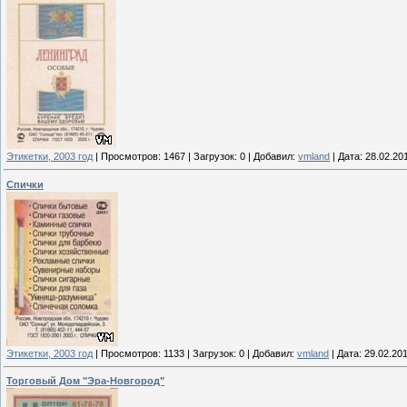
Этикетки, 2003 год
|
Просмотров:
1467
|
Загрузок:
0
|
Добавил:
vmland
|
Дата:
28.02.20
Спички
Этикетки, 2003 год
|
Просмотров:
1133
|
Загрузок:
0
|
Добавил:
vmland
|
Дата:
29.02.20
Торговый Дом "Эра-Новгород"