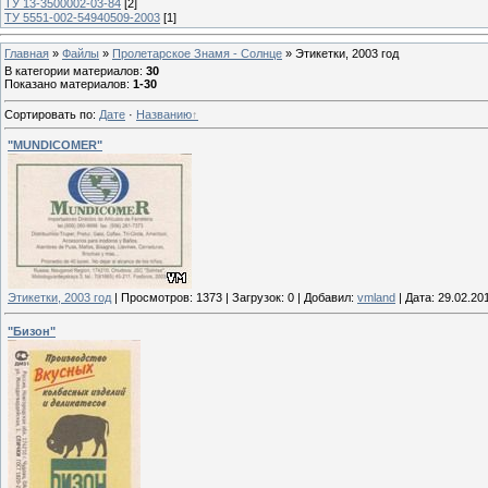
ТУ 13-3500002-03-84
[2]
ТУ 5551-002-54940509-2003
[1]
Главная
»
Файлы
»
Пролетарское Знамя - Солнце
»
Этикетки, 2003 год
В категории материалов
:
30
Показано материалов
:
1-30
Сортировать по
:
Дате
·
Названию
"MUNDICOMER"
Этикетки, 2003 год
|
Просмотров:
1373
|
Загрузок:
0
|
Добавил:
vmland
|
Дата:
29.02.20
"Бизон"