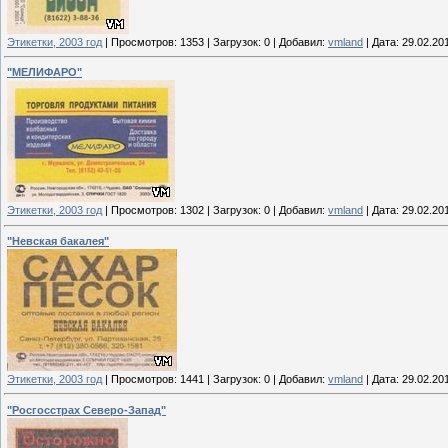
Этикетки, 2003 год
|
Просмотров:
1353
|
Загрузок:
0
|
Добавил:
vmland
|
Дата:
29.02.20
"МЕЛИФАРО"
Этикетки, 2003 год
|
Просмотров:
1302
|
Загрузок:
0
|
Добавил:
vmland
|
Дата:
29.02.20
"Невская бакалея"
Этикетки, 2003 год
|
Просмотров:
1441
|
Загрузок:
0
|
Добавил:
vmland
|
Дата:
29.02.20
"Росгосстрах Северо-Запад"