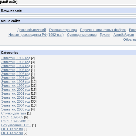
[
Мой сайт
]
Вход на сайт
Меню сайта
Доска объявлений
Главная страница
Перечень спичечных фабрик
Росс
Новые производства РФ (1992-н.в.)
Сувенирные серии
Грузия
Азербайджан
Обратна
Categories
Этикетки, 1992 год
[2]
Этикетки, 1993 год
[3]
Этикетки, 1994 год
[1]
Этикетки, 1995 год
[1]
Этикетки, 1996 год
[1]
Этикетки, 1997 год
[0]
Этикетки, 1998 год
[12]
Этикетки, 1999 год
[21]
Этикетки, 2000 год
[16]
Этикетки, 2001 год
[13]
Этикетки, 2002 год
[23]
Этикетки, 2003 год
[30]
Этикетки, 2004 год
[13]
Этикетки, 2005 год
[4]
Спички для газа
[1]
ГОСТ 1820-85
[6]
ГОСТ 1820-2001
[3]
Без указания ГОСТ
[1]
ОСТ 13-92-80
[0]
ОСТ 13-92-90
[2]