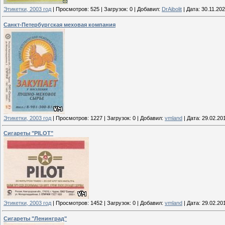
Этикетки, 2003 год
|
Просмотров:
525
|
Загрузок:
0
|
Добавил:
DrAibolit
|
Дата:
30.11.20
Санкт-Петербургская меховая компания
Этикетки, 2003 год
|
Просмотров:
1227
|
Загрузок:
0
|
Добавил:
vmland
|
Дата:
29.02.20
Сигареты "PILOT"
Этикетки, 2003 год
|
Просмотров:
1452
|
Загрузок:
0
|
Добавил:
vmland
|
Дата:
29.02.20
Сигареты "Ленинград"