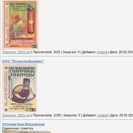
Этикетки, 2003 год
|
Просмотров:
1115
|
Загрузок:
0
|
Добавил:
vmland
|
Дата:
29.02.20
ООО "Промстройсервис"
Этикетки, 2003 год
|
Просмотров:
1238
|
Загрузок:
0
|
Добавил:
vmland
|
Дата:
29.02.20
Оптовая база Московская
Одиночная этикетка