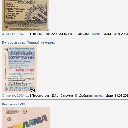
Этикетки, 2003 год
|
Просмотров:
320
|
Загрузок:
0
|
Добавил:
Админ
|
Дата:
03.01.2023
Питьевая вода "Горный хрусталь"
Этикетки, 2003 год
|
Просмотров:
1141
|
Загрузок:
0
|
Добавил:
vmland
|
Дата:
29.02.20
Реклама 45х33