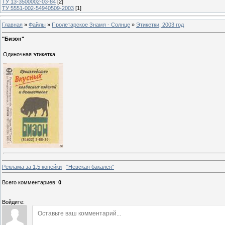
ТУ 13-3500002-03-84
[2]
ТУ 5551-002-54940509-2003
[1]
Главная
»
Файлы
»
Пролетарское Знамя - Солнце
»
Этикетки, 2003 год
"Бизон"
Одиночная этикетка.
Реклама за 1,5 копейки
"Невская бакалея"
Всего комментариев
:
0
Войдите: