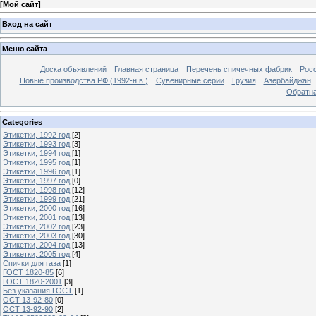
[
Мой сайт
]
Вход на сайт
Меню сайта
Доска объявлений
Главная страница
Перечень спичечных фабрик
Росс
Новые производства РФ (1992-н.в.)
Сувенирные серии
Грузия
Азербайджан
Обратна
Categories
Этикетки, 1992 год
[2]
Этикетки, 1993 год
[3]
Этикетки, 1994 год
[1]
Этикетки, 1995 год
[1]
Этикетки, 1996 год
[1]
Этикетки, 1997 год
[0]
Этикетки, 1998 год
[12]
Этикетки, 1999 год
[21]
Этикетки, 2000 год
[16]
Этикетки, 2001 год
[13]
Этикетки, 2002 год
[23]
Этикетки, 2003 год
[30]
Этикетки, 2004 год
[13]
Этикетки, 2005 год
[4]
Спички для газа
[1]
ГОСТ 1820-85
[6]
ГОСТ 1820-2001
[3]
Без указания ГОСТ
[1]
ОСТ 13-92-80
[0]
ОСТ 13-92-90
[2]