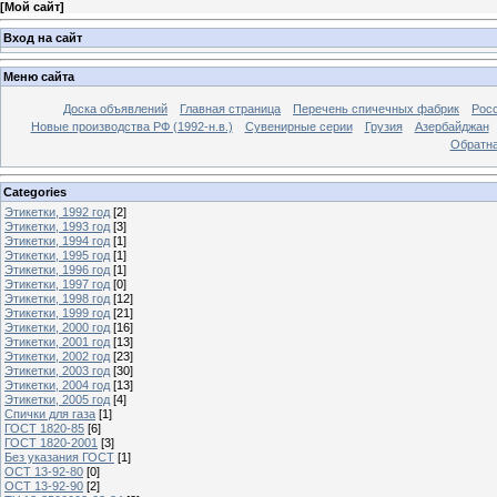
[
Мой сайт
]
Вход на сайт
Меню сайта
Доска объявлений
Главная страница
Перечень спичечных фабрик
Росс
Новые производства РФ (1992-н.в.)
Сувенирные серии
Грузия
Азербайджан
Обратна
Categories
Этикетки, 1992 год
[2]
Этикетки, 1993 год
[3]
Этикетки, 1994 год
[1]
Этикетки, 1995 год
[1]
Этикетки, 1996 год
[1]
Этикетки, 1997 год
[0]
Этикетки, 1998 год
[12]
Этикетки, 1999 год
[21]
Этикетки, 2000 год
[16]
Этикетки, 2001 год
[13]
Этикетки, 2002 год
[23]
Этикетки, 2003 год
[30]
Этикетки, 2004 год
[13]
Этикетки, 2005 год
[4]
Спички для газа
[1]
ГОСТ 1820-85
[6]
ГОСТ 1820-2001
[3]
Без указания ГОСТ
[1]
ОСТ 13-92-80
[0]
ОСТ 13-92-90
[2]