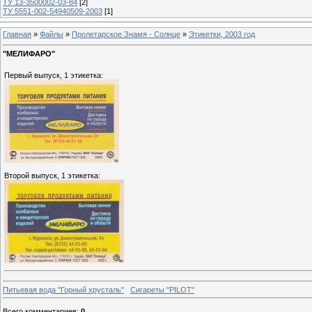
ТУ 13-3500002-03-84
[2]
ТУ 5551-002-54940509-2003
[1]
Главная
»
Файлы
»
Пролетарское Знамя - Солнце
»
Этикетки, 2003 год
"МЕЛИФАРО"
Первый выпуск, 1 этикетка:
Второй выпуск, 1 этикетка:
Питьевая вода "Горный хрусталь"
Сигареты "PILOT"
Всего комментариев
:
0