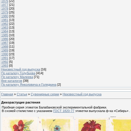
1976
[22]
1977
[21]
1978
[20]
1979
[25]
1980
[15]
1981
[13]
1982
[22]
1983
[13]
1984
[13]
1985
[10]
1986
[20]
1987
[19]
1988
[11]
1989
[19]
1990
[23]
1991
[17]
1992
[5]
1993
[0]
Неизвестный год выпуска
[16]
По каталогу Голубцова
[414]
По каталогу Малеева
[71]
Вне каталогов
[39]
По каталогу Янколовича и Голядкина
[2]
Главная
»
Статьи
»
Сувенирные серии
»
Неизвестный год выпуска
Дикорастущие растения
Пробная серия этикеток Балабановской экспериментальной фабрики.
В схожей стилистике с указанием
ГОСТ 1820-77
этикетки выпускала ф-ка «Сибирь» ​​​​​​.