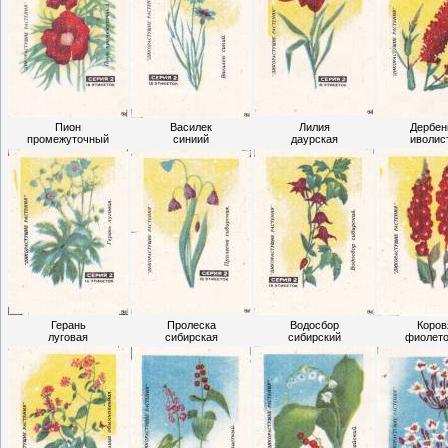
Пион
Василек
Лилия
Дербен
промежуточный
синиий
даурская
иволис
Герань
Пролеска
Водосбор
Коров
луговая
сибирская
сибирский
фиолет