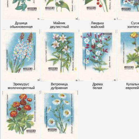
Душица
Майник
Ландыш
Суса
обыкновенная
двулистный
майский
зонтич
Эремурус
Ветреница
Дрема
Купаль
молочноцветный
дубравная
белая
европей