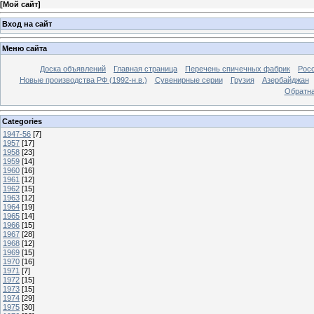
[
Мой сайт
]
Вход на сайт
Меню сайта
Доска объявлений
Главная страница
Перечень спичечных фабрик
Росс
Новые производства РФ (1992-н.в.)
Сувенирные серии
Грузия
Азербайджан
Обратна
Categories
1947-56
[7]
1957
[17]
1958
[23]
1959
[14]
1960
[16]
1961
[12]
1962
[15]
1963
[12]
1964
[19]
1965
[14]
1966
[15]
1967
[28]
1968
[12]
1969
[15]
1970
[16]
1971
[7]
1972
[15]
1973
[15]
1974
[29]
1975
[30]