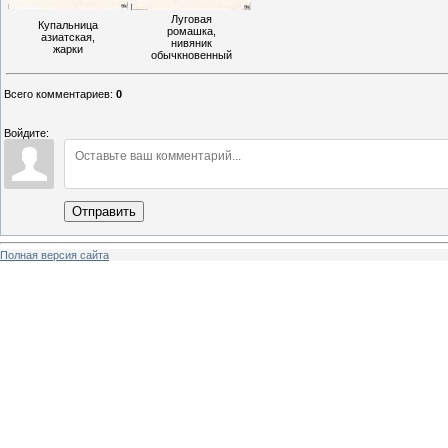
Луговая
Купальница
ромашка,
азиатская,
нивяник
жарки
обычкновенный
Всего комментариев
:
0
Войдите:
Отправить
Полная версия сайта