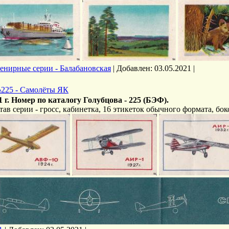
енирные серии - Балабановская
|
Добавлен:
03.05.2021
|
225 - Самолёты ЯК
1 г. Номер по каталогу Голубцова - 225 (БЭФ).
тав серии - гросс, кабинетка, 16 этикеток обычного формата, бок