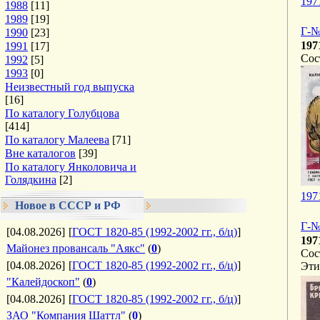
197
1988
[11]
1989
[19]
Г-№
1990
[23]
197
1991
[17]
Сос
1992
[5]
1993
[0]
Неизвестный год выпуска
[16]
По каталогу Голубцова
[414]
По каталогу Малеева
[71]
Вне каталогов
[39]
По каталогу Янколовича и
Голядкина
[2]
197
Новое в СССР и РФ
Г-№
[04.08.2026]
[
ГОСТ 1820-85 (1992-2002 гг., б/ц)
]
197
Майонез провансаль "Аякс"
(
0
)
Сос
[04.08.2026]
[
ГОСТ 1820-85 (1992-2002 гг., б/ц)
]
Эти
"Калейдоскоп"
(
0
)
[04.08.2026]
[
ГОСТ 1820-85 (1992-2002 гг., б/ц)
]
ЗАО "Компания Шаттл"
(
0
)