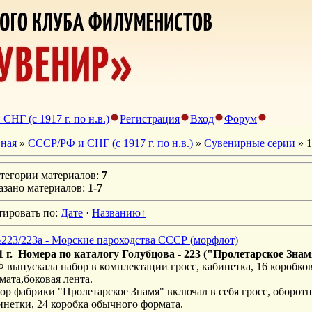
НГ (с 1917 г. по н.в.)
Регистрация
Вход
Форум
вная
»
СССР/РФ и СНГ (с 1917 г. по н.в.)
»
Сувенирные серии
» 1
атегории материалов
:
7
азано материалов
:
1-7
тировать по
:
Дате
·
Названию
223/223а - Морские пароходства СССР (морфлот)
1 г. Номера по каталогу Голубцова - 223 ("Пролетарское Знам
 выпускала набор в комплектации гросс, кабинетка, 16 коробко
мата,боковая лента.
ор фабрики "Пролетарское Знамя" включал в себя гросс, оборотн
инетки, 24 коробка обычного формата.