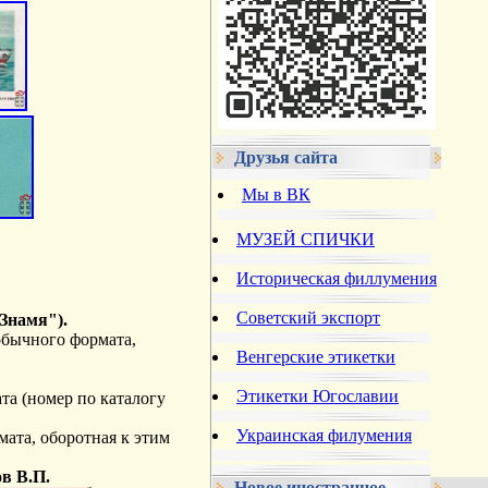
Друзья сайта
Мы в ВК
МУЗЕЙ СПИЧКИ
Историческая филлумения
Советский экспорт
Знамя").
 обычного формата,
Венгерские этикетки
Этикетки Югославии
ата (номер по каталогу
Украинская филумения
рмата, оборотная к этим
в В.П.
Новое иностранное