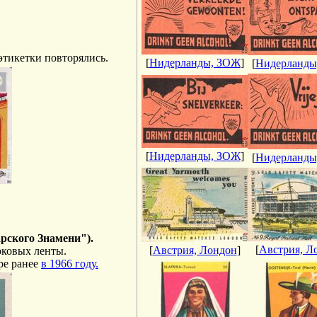
 этикетки повторялись.
[
Нидерланды, ЗОЖ
]
[
Нидерланды
[
Нидерланды, ЗОЖ
]
[
Нидерланды
арского Знамени").
[
Австрия, Л
[
Австрия, Лондон
]
боковых ленты.
ре ранее
в 1966 году.