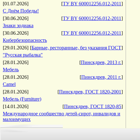
[01.07.2026]
[
ТУ BY 600012256.012-2011
]
С Днём Победы!
[30.06.2026]
[
ТУ BY 600012256.012-2011
]
Знаки зодиака
[30.06.2026]
[
ТУ BY 600012256.012-2011
]
Кибербезорпасность
[29.01.2026]
[
Барные, ресторанные, без указания ГОСТ
]
"Русская рыбалка"
[28.01.2026]
[
Пинскдрев, 2013 г.
]
Мебель
[28.01.2026]
[
Пинскдрев, 2011 г.
]
Camel
[28.01.2026]
[
Пинскдрев, ГОСТ 1820-2001
]
Мебель (Furniture)
[14.01.2026]
[
Пинскдрев, ГОСТ 1820-85
]
Международное сообщество детей-сирот, инвалидов и
малоимущих