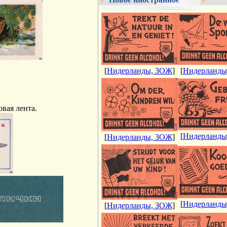
[
Нидерланды, ЗОЖ
]
[
Нидерланды
овая лента.
[
Нидерланды
[
Нидерланды, ЗОЖ
]
[
Нидерланды
[
Нидерланды, ЗОЖ
]