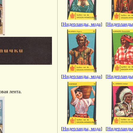
[
Нидерланды, мода
]
[
Нидерланды
[
Нидерланды, мода
]
[
Нидерланды
овая лента.
[
Нидерланды, мода
]
[
Нидерланды