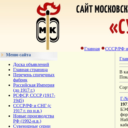
Главная
СССР/РФ и С
Меню сайта
Гла
Доска объявлений
Главная страница
В к
Перечень спичечных
Пок
фабрик
Российская Империя
Сор
(до 1917 г.)
РСФСР, СССР (1917-
Г-№
1945)
197
СССР/РФ и СНГ (с
БЭФ
1917 г. по н.в.)
фор
Новые производства
Наб
РФ (1992-н.в.)
каб
Сувенирные серии