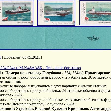
1
|
Добавлен:
03.05.2021
|
224/224а и М-№46А/46Б - Лес - наше богатство
1 г. Номера по каталогу Голубцова - 224, 224а (
"Пролетарское 
тав серии - гросс, оборотная к гросс у, 2 кабинетки, 36 этикеток
ротная к ним.
чечные наборы выпускались в двух вариантах комплектации:
Гросс, оборотная к гроссу, кабинетка, 24 этикетки обычного форм
убцова - 224).
Гросс, оборотная к гроссу, 2 кабинетки, 36 этикеток обычного фо
кеткам (номер по каталогу Голубцова - 224а).
ожники: Художник Василий Кузьмич Кривчиков, Александро