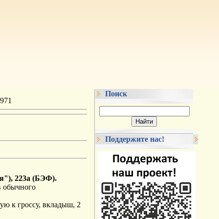
Поиск
971
Поддержите нас!
я"), 223а (БЭФ).
в обычного
ую к гроссу, вкладыш, 2