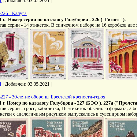
1
|
Добавлен:
03.05.2021
|
226 - Калуга
1 г. Номер серии по каталогу Голубцова - 226 (
"Гигант").
тав серии - 14 этикеток. В спичечном наборе на 16 коробков две
1
|
Добавлен:
03.05.2021
|
227 - 30-летие обороны Брестской крепости-героя
1 г. Номер по каталогу Голубцова - 227 (БЭФ ), 227а ("Пролет
тав серии - гросс, кабинетка, 16 этикеток обычного формата, 2 
кетки с аналогичным рисунком выпускались в сувенирном набо