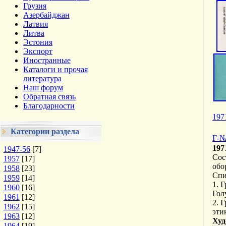
Грузия
Азербайджан
Латвия
Литва
Эстония
Экспорт
Иностранные
Каталоги и прочая
литература
Наш форум
Обратная связь
Благодарности
197
Категории раздела
Г-№
197
1947-56
[7]
Сос
1957
[17]
обо
1958
[23]
Спи
1959
[14]
1. 
1960
[16]
Гол
1961
[12]
2. 
1962
[15]
эти
1963
[12]
Худ
1964
[19]