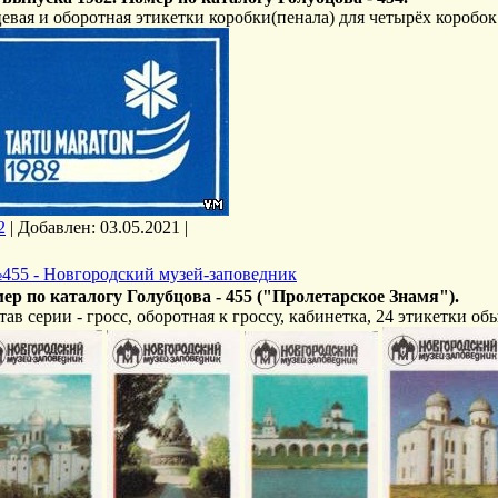
евая и оборотная этикетки коробки(пенала) для четырёх коробок
2
|
Добавлен:
03.05.2021
|
455 - Новгородский музей-заповедник
ер по каталогу Голубцова - 455
("Пролетарское Знамя").
тав серии - гросс, оборотная к гроссу, кабинетка, 24 этикетки о