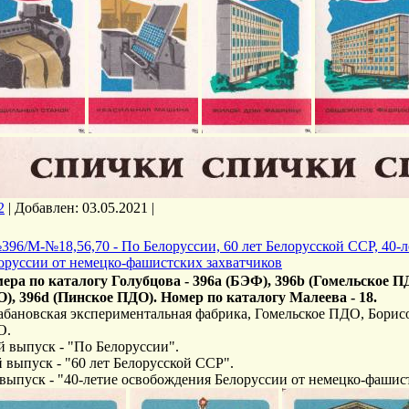
2
|
Добавлен:
03.05.2021
|
396/М-№18,56,70 - По Белоруссии, 60 лет Белорусской ССР, 40-
оруссии от немецко-фашистских захватчиков
ера по каталогу Голубцова - 396a (БЭФ), 396b (Гомельское П
), 396d (Пинское ПДО). Номер по каталогу Малеева - 18.
абановская экспериментальная фабрика, Гомельское ПДО, Бори
О.
й выпуск - "По Белоруссии".
й выпуск - "60 лет Белорусской ССР".
 выпуск - "40-летие освобождения Белоруссии от немецко-фашис