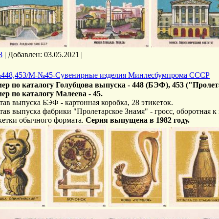
8
|
Добавлен:
03.05.2021
|
448,453/М-№45-Сувенирные изделия Минлесбумпрома СССР
ер по каталогу Голубцова выпуска - 448 (БЭФ), 453 ("Проле
ер по каталогу Малеева - 45.
тав выпуска БЭФ - картонная коробка, 28 этикеток.
тав выпуска фабрики "Пролетарское Знамя" - гросс, оборотная к 
кетки обычного формата.
Серия выпущена в 1982 году.