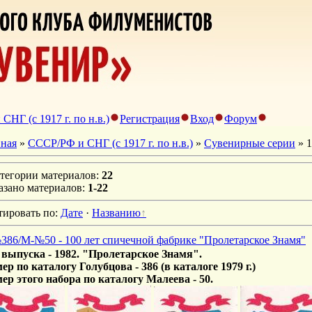
НГ (с 1917 г. по н.в.)
Регистрация
Вход
Форум
вная
»
СССР/РФ и СНГ (с 1917 г. по н.в.)
»
Сувенирные серии
» 1
атегории материалов
:
22
азано материалов
:
1-22
тировать по
:
Дате
·
Названию
386/М-№50 - 100 лет спичечной фабрике "Пролетарское Знамя"
 выпуска - 1982.
"Пролетарское Знамя".
ер по каталогу Голубцова - 386 (в каталоге 1979 г.)
ер этого набора по каталогу Малеева - 50.