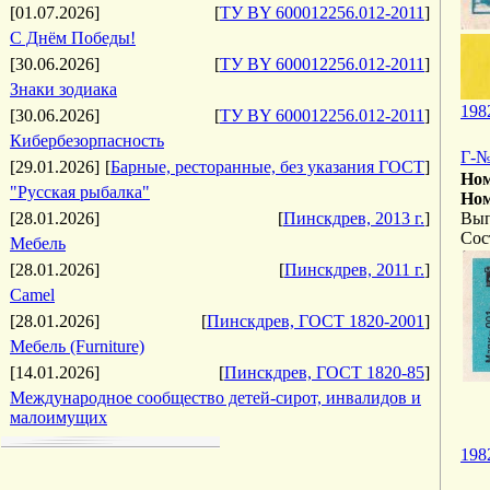
[01.07.2026]
[
ТУ BY 600012256.012-2011
]
С Днём Победы!
[30.06.2026]
[
ТУ BY 600012256.012-2011
]
Знаки зодиака
198
[30.06.2026]
[
ТУ BY 600012256.012-2011
]
Кибербезорпасность
Г-№
[29.01.2026]
[
Барные, ресторанные, без указания ГОСТ
]
Ном
"Русская рыбалка"
Ном
[28.01.2026]
[
Пинскдрев, 2013 г.
]
Вып
Сос
Мебель
[28.01.2026]
[
Пинскдрев, 2011 г.
]
Camel
[28.01.2026]
[
Пинскдрев, ГОСТ 1820-2001
]
Мебель (Furniture)
[14.01.2026]
[
Пинскдрев, ГОСТ 1820-85
]
Международное сообщество детей-сирот, инвалидов и
малоимущих
198