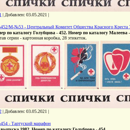
1
|
Добавлен:
03.05.2021
|
452/М-№53 - Центральный Комитет Общества Красного Креста
ер по каталогу Голубцова - 452. Номер по каталогу Малеева -
тав серии - картонная коробка, 28 этикеток.
2
|
Добавлен:
03.05.2021
|
454 - Тартуский марафон
 выпуска 1982. Номер по каталогу Голубцова - 454.