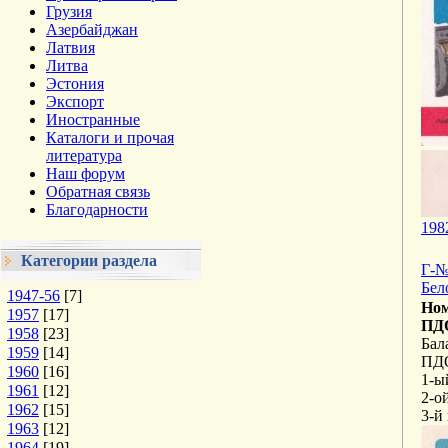
Грузия
Азербайджан
Латвия
Литва
Эстония
Экспорт
Иностранные
Каталоги и прочая
литература
Наш форум
Обратная связь
Благодарности
198
Категории раздела
Г-№
Бел
1947-56
[7]
Ном
1957
[17]
ПДО
1958
[23]
Бал
1959
[14]
ПД
1960
[16]
1-ы
1961
[12]
2-о
1962
[15]
3-й
1963
[12]
1964
[19]