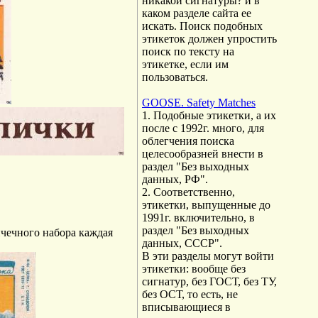
никакой сигнатуры? и в
каком разделе сайта ее
искать. Поиск подобных
этикеток должен упростить
поиск по тексту на
этикетке, если им
пользоваться.
GOOSE. Safety Matches
1. Подобные этикетки, а их
после с 1992г. много, для
облегчения поиска
целесообразней внести в
раздел "Без выходных
данных, РФ".
2. Соответственно,
этикетки, выпущенные до
1991г. включительно, в
раздел "Без выходных
пичечного набора каждая
данных, СССР".
В эти разделы могут войти
этикетки: вообще без
сигнатур, без ГОСТ, без ТУ,
без ОСТ, то есть, не
вписывающиеся в