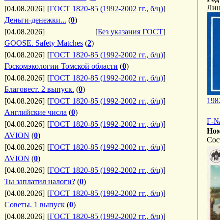
Лиц
[04.08.2026]
[
ГОСТ 1820-85 (1992-2002 гг., б/ц)
]
Деньги-денежки...
(
0
)
[04.08.2026]
[
Без указания ГОСТ
]
GOOSE. Safety Matches
(
2
)
[04.08.2026]
[
ГОСТ 1820-85 (1992-2002 гг., б/ц)
]
Госкомэкологии Томской области
(
0
)
[04.08.2026]
[
ГОСТ 1820-85 (1992-2002 гг., б/ц)
]
Благовест. 2 выпуск.
(
0
)
198
[04.08.2026]
[
ГОСТ 1820-85 (1992-2002 гг., б/ц)
]
Английские числа
(
0
)
Г-№
[04.08.2026]
[
ГОСТ 1820-85 (1992-2002 гг., б/ц)
]
Ном
AVION
(
0
)
Сос
[04.08.2026]
[
ГОСТ 1820-85 (1992-2002 гг., б/ц)
]
AVION
(
0
)
[04.08.2026]
[
ГОСТ 1820-85 (1992-2002 гг., б/ц)
]
Ты заплатил налоги?
(
0
)
[04.08.2026]
[
ГОСТ 1820-85 (1992-2002 гг., б/ц)
]
Советы. 1 выпуск
(
0
)
[04.08.2026]
[
ГОСТ 1820-85 (1992-2002 гг., б/ц)
]