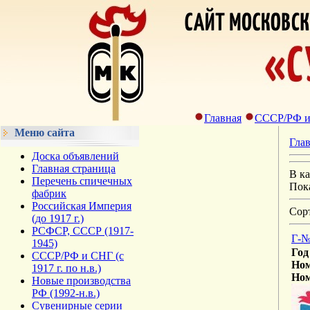
Главная
СССР/РФ и С
Меню сайта
Гла
Доска объявлений
Главная страница
В к
Перечень спичечных
Пок
фабрик
Российская Империя
Сор
(до 1917 г.)
РСФСР, СССР (1917-
Г-№
1945)
Год
СССР/РФ и СНГ (с
Ном
1917 г. по н.в.)
Ном
Новые производства
РФ (1992-н.в.)
Сувенирные серии