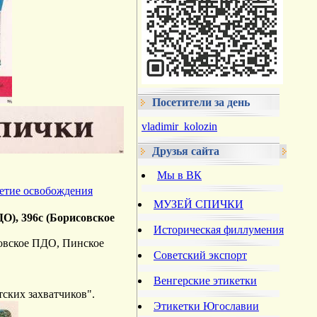
Посетители за день
vladimir_kolozin
Друзья сайта
Мы в ВК
летие освобождения
МУЗЕЙ СПИЧКИ
ДО), 396c (Борисовское
Историческая филлумения
совское ПДО, Пинское
Советский экспорт
Венгерские этикетки
тских захватчиков".
Этикетки Югославии