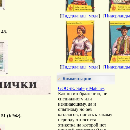
[
Нидерланды, мода
]
[
Нидерланды
 48.
[
Нидерланды, мода
]
[
Нидерланды
Комментарии
GOOSE. Safety Matches
Как по изображению, не
специалисту или
начинающему, да и
опытному но без
каталогов, понять к какому
 51 (БЭФ).
периоду относится
этикетка на которой нет