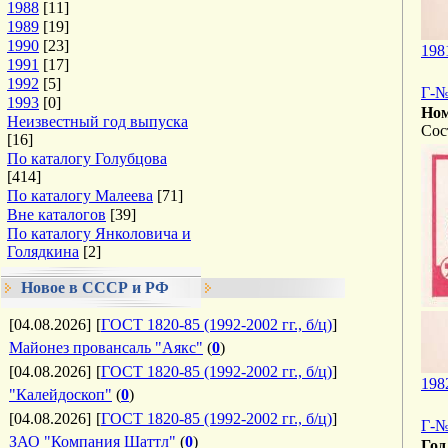
1988
[11]
1989
[19]
1990
[23]
198
1991
[17]
1992
[5]
Г-№
1993
[0]
Ном
Неизвестный год выпуска
Сос
[16]
По каталогу Голубцова
[414]
По каталогу Малеева
[71]
Вне каталогов
[39]
По каталогу Янколовича и
Голядкина
[2]
Новое в СССР и РФ
[04.08.2026]
[
ГОСТ 1820-85 (1992-2002 гг., б/ц)
]
Майонез провансаль "Аякс"
(
0
)
[04.08.2026]
[
ГОСТ 1820-85 (1992-2002 гг., б/ц)
]
198
"Калейдоскоп"
(
0
)
[04.08.2026]
[
ГОСТ 1820-85 (1992-2002 гг., б/ц)
]
Г-№
ЗАО "Компания Шаттл"
(
0
)
Год