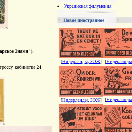
Украинская филумения
Новое иностранное
тарское Знамя").
[
Нидерланды, ЗОЖ
]
[
Нидерланды
гроссу, кабинетка,24
[
Нидерланды
[
Нидерланды, ЗОЖ
]