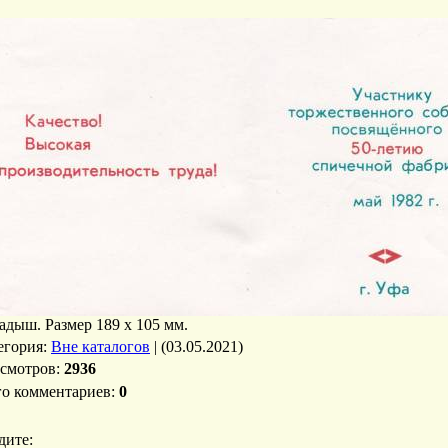
адыш. Размер 189 х 105 мм.
егория
:
Вне каталогов
|
(03.05.2021)
смотров
:
2936
го комментариев
:
0
дите: