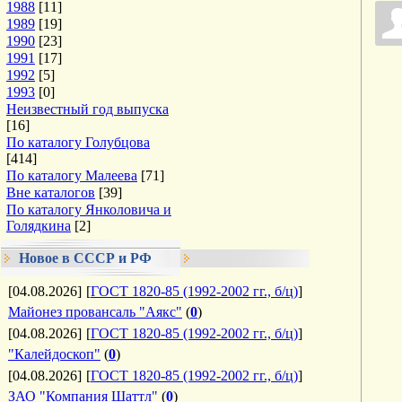
1988
[11]
1989
[19]
1990
[23]
1991
[17]
1992
[5]
1993
[0]
Неизвестный год выпуска
[16]
По каталогу Голубцова
[414]
По каталогу Малеева
[71]
Вне каталогов
[39]
По каталогу Янколовича и
Голядкина
[2]
Новое в СССР и РФ
[04.08.2026]
[
ГОСТ 1820-85 (1992-2002 гг., б/ц)
]
Майонез провансаль "Аякс"
(
0
)
[04.08.2026]
[
ГОСТ 1820-85 (1992-2002 гг., б/ц)
]
"Калейдоскоп"
(
0
)
[04.08.2026]
[
ГОСТ 1820-85 (1992-2002 гг., б/ц)
]
ЗАО "Компания Шаттл"
(
0
)