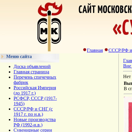
Главная
СССР/РФ и С
Меню сайта
Гла
Вне
Доска объявлений
Главная страница
Нет 
Перечень спичечных
фабрик
Вып
Российская Империя
В с
(до 1917 г.)
РСФСР, СССР (1917-
1945)
СССР/РФ и СНГ (с
1917 г. по н.в.)
Новые производства
РФ (1992-н.в.)
Сувенирные серии