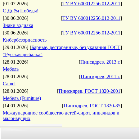
[01.07.2026]
[
ТУ BY 600012256.012-2011
]
С Днём Победы!
[30.06.2026]
[
ТУ BY 600012256.012-2011
]
Знаки зодиака
[30.06.2026]
[
ТУ BY 600012256.012-2011
]
Кибербезорпасность
[29.01.2026]
[
Барные, ресторанные, без указания ГОСТ
]
"Русская рыбалка"
[28.01.2026]
[
Пинскдрев, 2013 г.
]
Мебель
[28.01.2026]
[
Пинскдрев, 2011 г.
]
Camel
[28.01.2026]
[
Пинскдрев, ГОСТ 1820-2001
]
Мебель (Furniture)
[14.01.2026]
[
Пинскдрев, ГОСТ 1820-85
]
Международное сообщество детей-сирот, инвалидов и
малоимущих