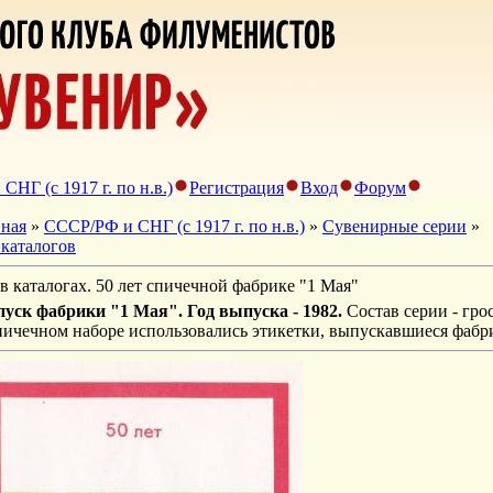
НГ (с 1917 г. по н.в.)
Регистрация
Вход
Форум
вная
»
СССР/РФ и СНГ (с 1917 г. по н.в.)
»
Сувенирные серии
»
 каталогов
в каталогах. 50 лет спичечной фабрике "1 Мая"
уск фабрики "1 Мая". Год выпуска - 1982.
Состав серии - гро
пичечном наборе использовались этикетки, выпускавшиеся фабр