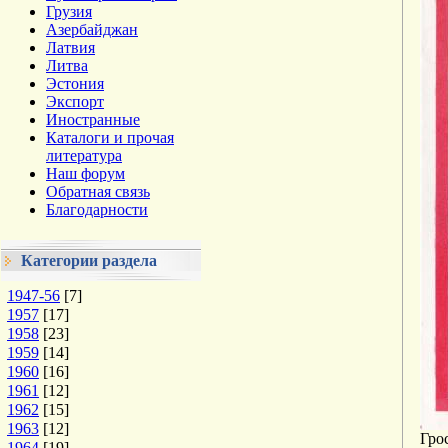
Грузия
Азербайджан
Латвия
Литва
Эстония
Экспорт
Иностранные
Каталоги и прочая
литература
Наш форум
Обратная связь
Благодарности
Категории раздела
1947-56
[7]
1957
[17]
1958
[23]
1959
[14]
1960
[16]
1961
[12]
1962
[15]
1963
[12]
Грос
1964
[19]