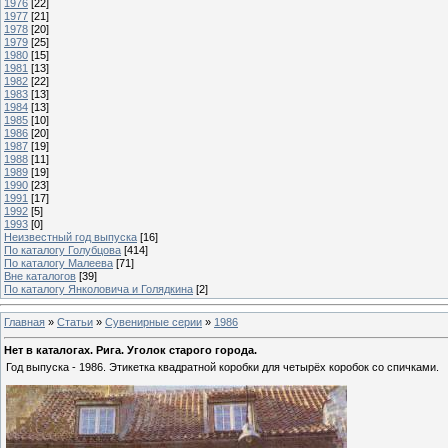
1976
[22]
1977
[21]
1978
[20]
1979
[25]
1980
[15]
1981
[13]
1982
[22]
1983
[13]
1984
[13]
1985
[10]
1986
[20]
1987
[19]
1988
[11]
1989
[19]
1990
[23]
1991
[17]
1992
[5]
1993
[0]
Неизвестный год выпуска
[16]
По каталогу Голубцова
[414]
По каталогу Малеева
[71]
Вне каталогов
[39]
По каталогу Янколовича и Голядкина
[2]
Главная
»
Статьи
»
Сувенирные серии
»
1986
Нет в каталогах. Рига. Уголок старого города.
Год выпуска - 1986. Этикетка квадратной коробки для четырёх коробок со спичками.