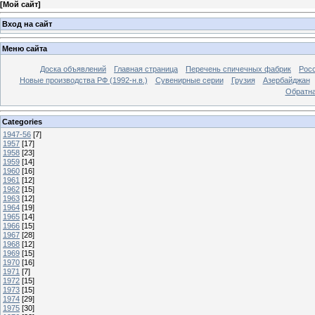
[
Мой сайт
]
Вход на сайт
Меню сайта
Доска объявлений
Главная страница
Перечень спичечных фабрик
Росс
Новые производства РФ (1992-н.в.)
Сувенирные серии
Грузия
Азербайджан
Обратна
Categories
1947-56
[7]
1957
[17]
1958
[23]
1959
[14]
1960
[16]
1961
[12]
1962
[15]
1963
[12]
1964
[19]
1965
[14]
1966
[15]
1967
[28]
1968
[12]
1969
[15]
1970
[16]
1971
[7]
1972
[15]
1973
[15]
1974
[29]
1975
[30]