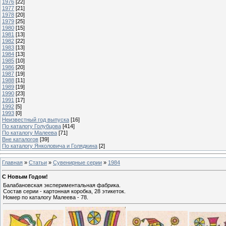
1976
[22]
1977
[21]
1978
[20]
1979
[25]
1980
[15]
1981
[13]
1982
[22]
1983
[13]
1984
[13]
1985
[10]
1986
[20]
1987
[19]
1988
[11]
1989
[19]
1990
[23]
1991
[17]
1992
[5]
1993
[0]
Неизвестный год выпуска
[16]
По каталогу Голубцова
[414]
По каталогу Малеева
[71]
Вне каталогов
[39]
По каталогу Янколовича и Голядкина
[2]
Главная
»
Статьи
»
Сувенирные серии
»
1984
С Новым Годом!
Балабановская экспериментальная фабрика.
Состав серии - картонная коробка, 28 этикеток.
Номер по каталогу Малеева - 78.