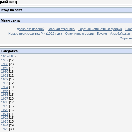
[
Мой сайт
]
Вход на сайт
Меню сайта
Доска объявлений
Главная страница
Перечень спичечных фабрик
Росс
Новые производства РФ (1992-н.в.)
Сувенирные серии
Грузия
Азербайджан
Обратна
Categories
1947-56
[7]
1957
[17]
1958
[23]
1959
[14]
1960
[16]
1961
[12]
1962
[15]
1963
[12]
1964
[19]
1965
[14]
1966
[15]
1967
[28]
1968
[12]
1969
[15]
1970
[16]
1971
[7]
1972
[15]
1973
[15]
1974
[29]
1975
[30]