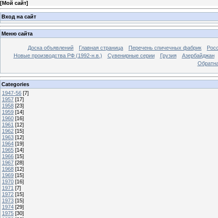
[
Мой сайт
]
Вход на сайт
Меню сайта
Доска объявлений
Главная страница
Перечень спичечных фабрик
Росс
Новые производства РФ (1992-н.в.)
Сувенирные серии
Грузия
Азербайджан
Обратна
Categories
1947-56
[7]
1957
[17]
1958
[23]
1959
[14]
1960
[16]
1961
[12]
1962
[15]
1963
[12]
1964
[19]
1965
[14]
1966
[15]
1967
[28]
1968
[12]
1969
[15]
1970
[16]
1971
[7]
1972
[15]
1973
[15]
1974
[29]
1975
[30]