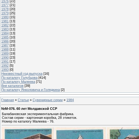
1976
[22]
1977
[21]
1978
[20]
1979
[25]
1980
[15]
1981
[13]
1982
[22]
1983
[13]
1984
[13]
1985
[10]
1986
[20]
1987
[19]
1988
[11]
1989
[19]
1990
[23]
1991
[17]
1992
[5]
1993
[0]
Неизвестный год выпуска
[16]
По каталогу Голубцова
[414]
По каталогу Малеева
[71]
Вне каталогов
[39]
По каталогу Янколовича и Голядкина
[2]
Главная
»
Статьи
»
Сувенирные серии
»
1984
№М-076. 60 лет Молдавской ССР
Балабановская экспериментальная фабрика.
Состав серии - картонная коробка, 28 этикеток.
Номер по каталогу Малеева - 76.