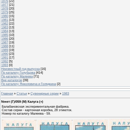
1976
[22]
1977
[21]
1978
[20]
1979
[25]
1980
[15]
1981
[13]
1982
[22]
1983
[13]
1984
[13]
1985
[10]
1986
[20]
1987
[19]
1988
[11]
1989
[19]
1990
[23]
1991
[17]
1992
[5]
1993
[0]
Неизвестный год выпуска
[16]
По каталогу Голубцова
[414]
По каталогу Малеева
[71]
Вне каталогов
[39]
По каталогу Янколовича и Голядкина
[2]
Главная
»
Статьи
»
Сувенирные серии
»
1983
№нет (Г)/059 (М) Калуга (+)
Балабановская экспериментальная фабрика.
Состав серии - картонная коробка, 28 этикеток.
Номер по каталогу Малеева - 59.