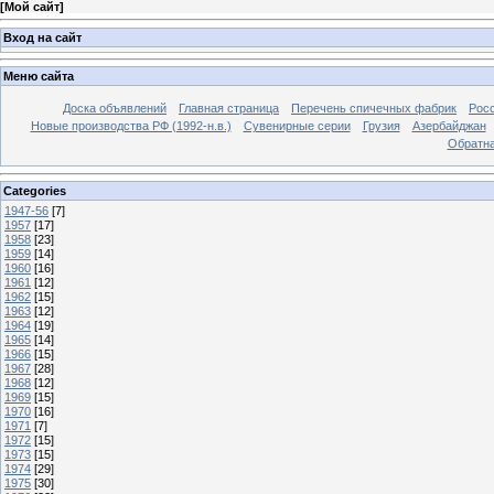
[
Мой сайт
]
Вход на сайт
Меню сайта
Доска объявлений
Главная страница
Перечень спичечных фабрик
Росс
Новые производства РФ (1992-н.в.)
Сувенирные серии
Грузия
Азербайджан
Обратна
Categories
1947-56
[7]
1957
[17]
1958
[23]
1959
[14]
1960
[16]
1961
[12]
1962
[15]
1963
[12]
1964
[19]
1965
[14]
1966
[15]
1967
[28]
1968
[12]
1969
[15]
1970
[16]
1971
[7]
1972
[15]
1973
[15]
1974
[29]
1975
[30]