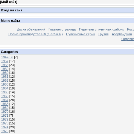
[
Мой сайт
]
Вход на сайт
Меню сайта
Доска объявлений
Главная страница
Перечень спичечных фабрик
Росс
Новые производства РФ (1992-н.в.)
Сувенирные серии
Грузия
Азербайджан
Обратна
Categories
1947-56
[7]
1957
[17]
1958
[23]
1959
[14]
1960
[16]
1961
[12]
1962
[15]
1963
[12]
1964
[19]
1965
[14]
1966
[15]
1967
[28]
1968
[12]
1969
[15]
1970
[16]
1971
[7]
1972
[15]
1973
[15]
1974
[29]
1975
[30]