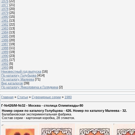
1976
[22]
1977
[21]
1978
[20]
1979
[25]
1980
[15]
1981
[13]
1982
[22]
1983
[13]
1984
[13]
1985
[10]
1986
[20]
1987
[19]
1988
[11]
1989
[19]
1990
[23]
1991
[17]
1992
[5]
1993
[0]
Неизвестный год выпуска
[16]
По каталогу Голубцова
[414]
По каталогу Малеева
[71]
Вне каталогов
[39]
По каталогу Янколовича и Голядкина
[2]
Главная
»
Статьи
»
Сувенирные серии
»
1980
Г-№426/М-№32 - Москва - столица Олимпиады-80
Номер серии по каталогу Голубцова - 426. Номер по каталогу Малеева - 32.
Балабановская экспериментальная фабрика.
Состав серии - картонная коробка, 28 этикеток.