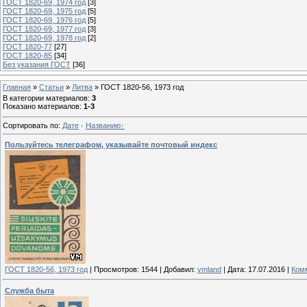
ГОСТ 1820-69, 1974 год
[3]
ГОСТ 1820-69, 1975 год
[5]
ГОСТ 1820-69, 1976 год
[5]
ГОСТ 1820-69, 1977 год
[3]
ГОСТ 1820-69, 1978 год
[2]
ГОСТ 1820-77
[27]
ГОСТ 1820-85
[34]
Без указания ГОСТ
[36]
Главная
»
Статьи
»
Литва
»
ГОСТ 1820-56, 1973 год
В категории материалов
:
3
Показано материалов
:
1-3
Сортировать по
:
Дате
·
Названию
Пользуйтесь телеграфом, указывайте почтовый индекс
ГОСТ 1820-56, 1973 год
|
Просмотров:
1544
|
Добавил:
vmland
|
Дата:
17.07.2016
|
Комм
Служба быта