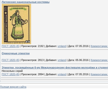
Литовские национальные костюмы
ГОСТ 1820-45
|
Просмотров:
2192
|
Добавил:
vmland
|
Дата:
07.05.2016
|
Комментарии 
Одиночные этикетки
ГОСТ 1820-45
|
Просмотров:
2813
|
Добавил:
vmland
|
Дата:
05.06.2016
|
Комментарии 
Этикетки, посвящённые 6-му Международному фестивалю молодёжи и студен
Несколько серий
ГОСТ 1820-45
|
Просмотров:
2894
|
Добавил:
vmland
|
Дата:
07.05.2016
|
Комментарии 
Полная версия сайта