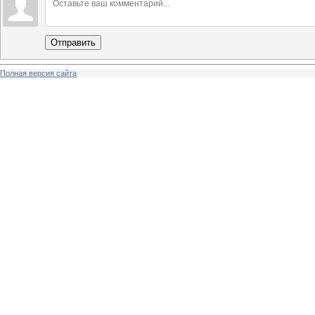
Отправить
Полная версия сайта