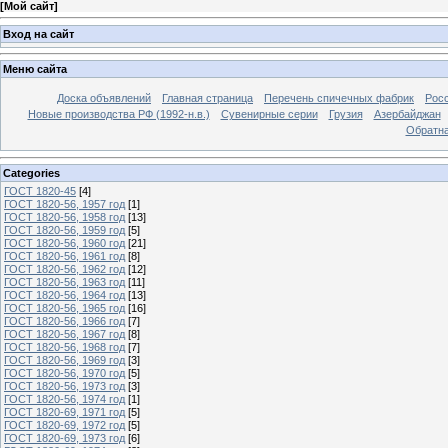
[
Мой сайт
]
Вход на сайт
Меню сайта
Доска объявлений
Главная страница
Перечень спичечных фабрик
Росс
Новые производства РФ (1992-н.в.)
Сувенирные серии
Грузия
Азербайджан
Обратна
Categories
ГОСТ 1820-45
[4]
ГОСТ 1820-56, 1957 год
[1]
ГОСТ 1820-56, 1958 год
[13]
ГОСТ 1820-56, 1959 год
[5]
ГОСТ 1820-56, 1960 год
[21]
ГОСТ 1820-56, 1961 год
[8]
ГОСТ 1820-56, 1962 год
[12]
ГОСТ 1820-56, 1963 год
[11]
ГОСТ 1820-56, 1964 год
[13]
ГОСТ 1820-56, 1965 год
[16]
ГОСТ 1820-56, 1966 год
[7]
ГОСТ 1820-56, 1967 год
[8]
ГОСТ 1820-56, 1968 год
[7]
ГОСТ 1820-56, 1969 год
[3]
ГОСТ 1820-56, 1970 год
[5]
ГОСТ 1820-56, 1973 год
[3]
ГОСТ 1820-56, 1974 год
[1]
ГОСТ 1820-69, 1971 год
[5]
ГОСТ 1820-69, 1972 год
[5]
ГОСТ 1820-69, 1973 год
[6]