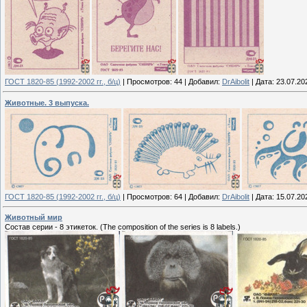
ГОСТ 1820-85 (1992-2002 гг., б/ц)
|
Просмотров:
44
|
Добавил:
DrAibolit
|
Дата:
23.07.20
Животные. 3 выпуска.
ГОСТ 1820-85 (1992-2002 гг., б/ц)
|
Просмотров:
64
|
Добавил:
DrAibolit
|
Дата:
15.07.20
Животный мир
Состав серии - 8 этикеток. (The composition of the series is 8 labels.)