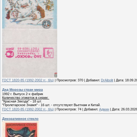
ГОСТ 1820-85 (1992-2002 гг., б/ц)
|
Просмотров:
370
|
Добавил:
DrAibolit
|
Дата:
18.09.2
Дед Морозы стран мира
1992 г. Выпуск 2-х фабрик
Количество этикеток в серии:
"Красная Звезда" - 18 шт.
"Пролетарское Знамя" - 16 шт. - отсутствуют Вьетнам и Китай.
ГОСТ 1820-85 (1992-2002 гг., б/ц)
|
Просмотров:
74
|
Добавил:
Админ
|
Дата:
26.03.202
Декоративное стекло