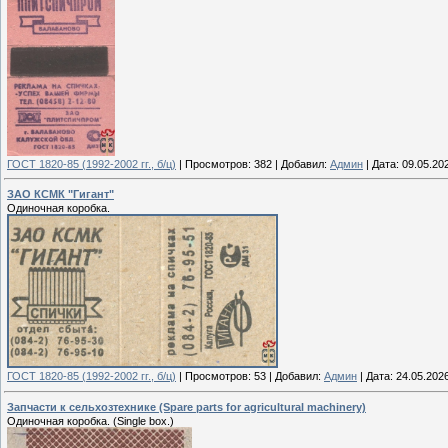
ГОСТ 1820-85 (1992-2002 гг., б/ц)
|
Просмотров:
382
|
Добавил:
Админ
|
Дата:
09.05.20
ЗАО КСМК "Гигант"
Одиночная коробка.
ГОСТ 1820-85 (1992-2002 гг., б/ц)
|
Просмотров:
53
|
Добавил:
Админ
|
Дата:
24.05.202
Запчасти к сельхозтехнике (Spare parts for agricultural machinery)
Одиночная коробка. (Single box.)