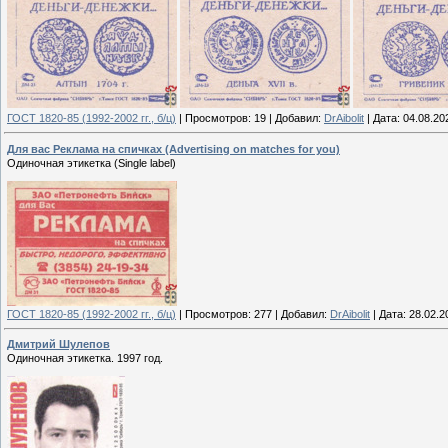
ГОСТ 1820-85 (1992-2002 гг., б/ц)
|
Просмотров:
19
|
Добавил:
DrAibolit
|
Дата:
04.08.20
Для вас Реклама на спичках (Advertising on matches for you)
Одиночная этикетка (Single label)
ГОСТ 1820-85 (1992-2002 гг., б/ц)
|
Просмотров:
277
|
Добавил:
DrAibolit
|
Дата:
28.02.2
Дмитрий Шулепов
Одиночная этикетка. 1997 год.