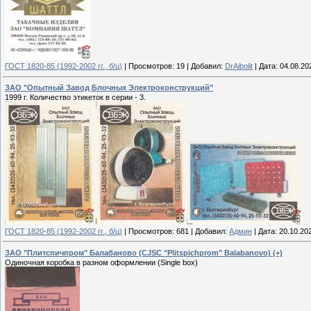
ГОСТ 1820-85 (1992-2002 гг., б/ц)
|
Просмотров:
19
|
Добавил:
DrAibolit
|
Дата:
04.08.20
ЗАО "Опытный Завод Блочных Электроконструкций"
1999 г. Количество этикеток в серии - 3.
ГОСТ 1820-85 (1992-2002 гг., б/ц)
|
Просмотров:
681
|
Добавил:
Админ
|
Дата:
20.10.20
ЗАО "Плитспичпром" Балабаново (CJSC "Plitspichprom" Balabanovo) (+)
Одиночная коробка в разном оформлении (Single box)