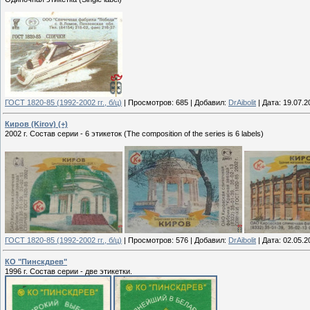
ГОСТ 1820-85 (1992-2002 гг., б/ц)
|
Просмотров:
685
|
Добавил:
DrAibolit
|
Дата:
19.07.2
Киров (Kirov) (+)
2002 г. Состав серии - 6 этикеток (The composition of the series is 6 labels)
ГОСТ 1820-85 (1992-2002 гг., б/ц)
|
Просмотров:
576
|
Добавил:
DrAibolit
|
Дата:
02.05.2
КО "Пинскдрев"
1996 г. Состав серии - две этикетки.