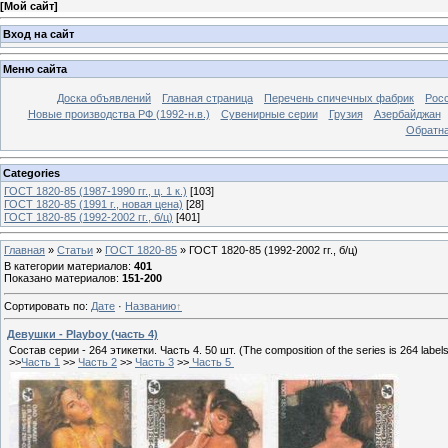
[
Мой сайт
]
Вход на сайт
Меню сайта
Доска объявлений
Главная страница
Перечень спичечных фабрик
Росс
Новые производства РФ (1992-н.в.)
Сувенирные серии
Грузия
Азербайджан
Обратна
Categories
ГОСТ 1820-85 (1987-1990 гг., ц. 1 к.)
[103]
ГОСТ 1820-85 (1991 г., новая цена)
[28]
ГОСТ 1820-85 (1992-2002 гг., б/ц)
[401]
Главная
»
Статьи
»
ГОСТ 1820-85
»
ГОСТ 1820-85 (1992-2002 гг., б/ц)
В категории материалов
:
401
Показано материалов
:
151-200
Сортировать по
:
Дате
·
Названию
Девушки - Playboy (часть 4)
Состав серии - 264 этикетки. Часть 4. 50 шт. (The composition of the series is 264 labels.
>>
Часть 1
>>
Часть 2
>>
Часть 3
>>
Часть 5