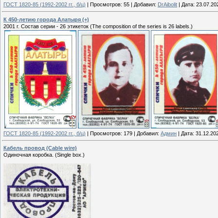
ГОСТ 1820-85 (1992-2002 гг., б/ц)
|
Просмотров:
55
|
Добавил:
DrAibolit
|
Дата:
23.07.20
К 450-летию города Алатыря (+)
2001 г. Состав серии - 26 этикеток (The composition of the series is 26 labels.)
ГОСТ 1820-85 (1992-2002 гг., б/ц)
|
Просмотров:
179
|
Добавил:
Админ
|
Дата:
31.12.20
Кабель провод (Cable wire)
Одиночная коробка. (Single box.)