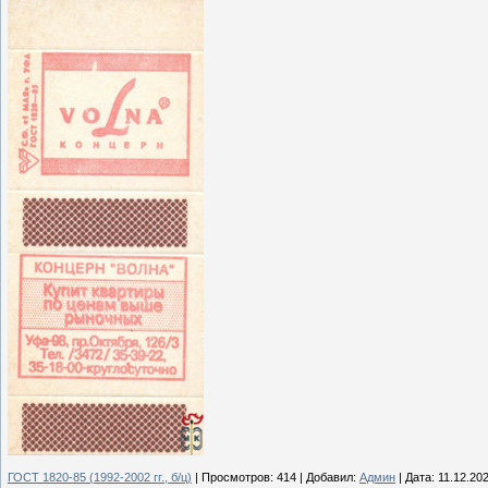
ГОСТ 1820-85 (1992-2002 гг., б/ц)
|
Просмотров:
414
|
Добавил:
Админ
|
Дата:
11.12.20