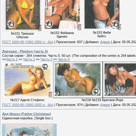
№153 Фиби
№152 Фабиана
№151 Тришша
Кейтс
Уденио
ОКелли
ГОСТ 1820-85 (1992-2002 гг., б/ц)
|
Просмотров:
837
|
Добавил:
Админ
|
Дата:
05.05.20
Девушки - Playboy (часть 5)
Состав серии - 264 этикетки. Часть 5. 50 шт. (The composition of the series is 264 labels.
>>
Часть 1
>>
Часть 2
>>
Часть 3
>>
Часть 4
№217 Аделе Стефенс
№218-№219 Британи Йорк
ГОСТ 1820-85 (1992-2002 гг., б/ц)
|
Просмотров:
974
|
Добавил:
Админ
|
Дата:
05.05.20
Дед Мороз (Father Christmas)
Одиночная коробка. (Single box.)