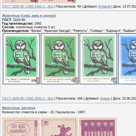
ГОСТ 1820-85 (1992-2002 гг., б/ц)
|
Просмотров:
49
|
Добавил:
DrAibolit
|
Дата:
13.07.20
Животные (сова, заяц и сорока)
ГОСТ
: 1820-85
Год производства
: 1992
Состав
: спичечные этикетки 3 шт.
Производители
: "Белка", "Красная Звезда", "Ревпуть", "Сибирь", "Барнаул", "Байкал"
ГОСТ 1820-85 (1992-2002 гг., б/ц)
|
Просмотров:
166
|
Добавил:
Админ
|
Дата:
15.06.20
Животные, рисунки
Количество этикеток в серии - 15. Год выпуска - 1997.