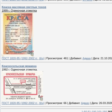
Краска масляная светлых тонов
1999 г. Одиночная этикетка
ГОСТ 1820-85 (1992-2002 гг., б/ц)
|
Просмотров:
461
|
Добавил:
Админ
|
Дата:
21.10.20
Красносельская ярмарка
1992 г. Одиночная этикетка.
ГОСТ 1820-85 (1992-2002 гг., б/ц)
|
Просмотров:
66
|
Добавил:
Админ
|
Дата:
26.03.202
1-50
51-100
101-150
151