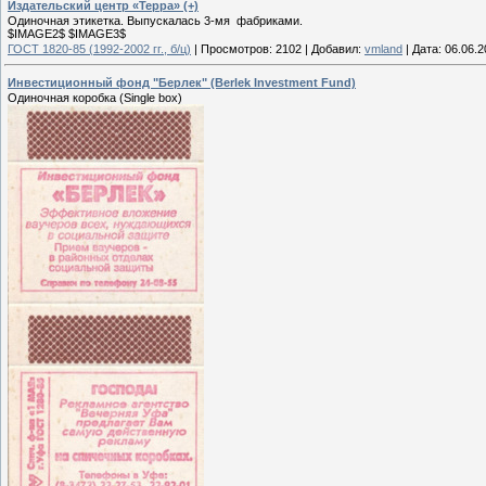
Издательский центр «Терра» (+)
Одиночная этикетка. Выпускалась 3-мя фабриками.
$IMAGE2$ $IMAGE3$
ГОСТ 1820-85 (1992-2002 гг., б/ц)
|
Просмотров:
2102
|
Добавил:
vmland
|
Дата:
06.06.2
Инвестиционный фонд "Берлек" (Berlek Investment Fund)
Одиночная коробка (Single box)