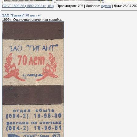
ГОСТ 1820-85 (1992-2002 гг., б/ц)
|
Просмотров:
706
|
Добавил:
Админ
|
Дата:
25.04.20
ЗАО "Гигант" 70 лет (+)
1999 г. Одиночная спичечная коробка.