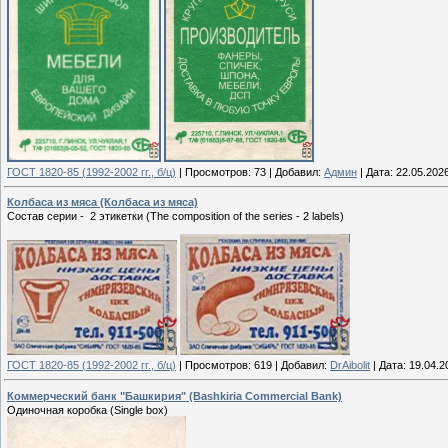
ГОСТ 1820-85 (1992-2002 гг., б/ц)
|
Просмотров:
73
|
Добавил:
Админ
|
Дата:
22.05.202
Колбаса из мяса (Колбаса из мяса)
Состав серии - 2 этикетки (The composition of the series - 2 labels)
ГОСТ 1820-85 (1992-2002 гг., б/ц)
|
Просмотров:
619
|
Добавил:
DrAibolit
|
Дата:
19.04.2
Коммерческий банк "Башкирия" (Bashkiria Commercial Bank)
Одиночная коробка (Single box)