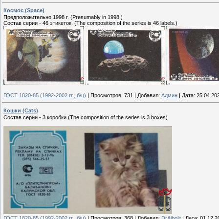
Космос (Space)
Предположительно 1998 г. (Presumably in 1998.)
Состав серии - 46 этикеток. (The composition of the series is 46 labels.)
ГОСТ 1820-85 (1992-2002 гг., б/ц)
|
Просмотров:
731
|
Добавил:
Админ
|
Дата:
25.04.20
Кошки (Cats)
Состав серии - 3 коробки (The composition of the series is 3 boxes)
ГОСТ 1820-85 (1992-2002 гг., б/ц)
|
Просмотров:
368
|
Добавил:
DrAibolit
|
Дата:
01.12.2