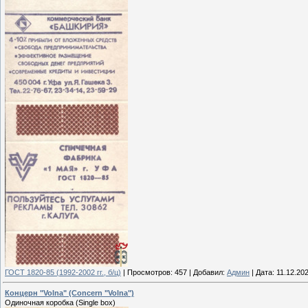
ГОСТ 1820-85 (1992-2002 гг., б/ц)
|
Просмотров:
457
|
Добавил:
Админ
|
Дата:
11.12.20
Концерн "Volna" (Concern "Volna")
Одиночная коробка (Single box)