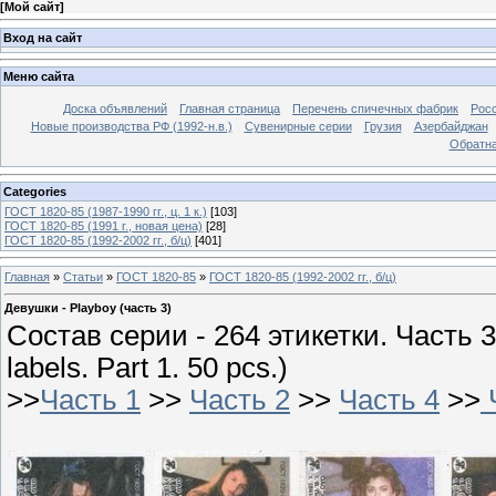
[
Мой сайт
]
Вход на сайт
Меню сайта
Доска объявлений
Главная страница
Перечень спичечных фабрик
Росс
Новые производства РФ (1992-н.в.)
Сувенирные серии
Грузия
Азербайджан
Обратна
Categories
ГОСТ 1820-85 (1987-1990 гг., ц. 1 к.)
[103]
ГОСТ 1820-85 (1991 г., новая цена)
[28]
ГОСТ 1820-85 (1992-2002 гг., б/ц)
[401]
Главная
»
Статьи
»
ГОСТ 1820-85
»
ГОСТ 1820-85 (1992-2002 гг., б/ц)
Девушки - Playboy (часть 3)
Состав серии - 264 этикетки. Часть 3. 
labels. Part 1. 50 pcs.)
>>
Часть 1
>>
Часть 2
>>
Часть 4
>>