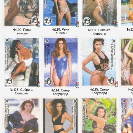
№110. Рени
№11
№109. Рени
№111. Рибекка
Тенисон
Тенисон
Феррати
№115. Синди
№1
№113. Сабрина
№114. Синди
Клоуфорд
К
Солерно
Клоуфорд