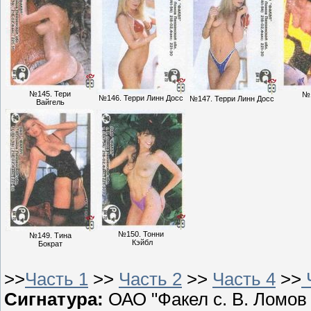
№145. Тери
№1
№146. Терри Линн Досс
№147. Терри Линн Досс
Вайгель
№150. Тонни
№149. Тина
​​​​​​​ Кэйбл
Бократ
>>
Часть 1
>>
Часть 2
>>
Часть 4
>>
Сигнатура:
ОАО "Факел с. В. Ломов 