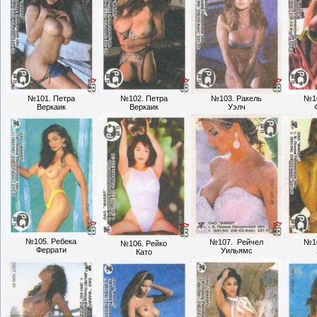
№101. Петра
№102. Петра
№103. Ракель
№10
Веркаик
Веркаик
Уэлч
№105. Ребека
№107. Рейчел
№10
№106. Рейко
Феррати
Уильямс
Като