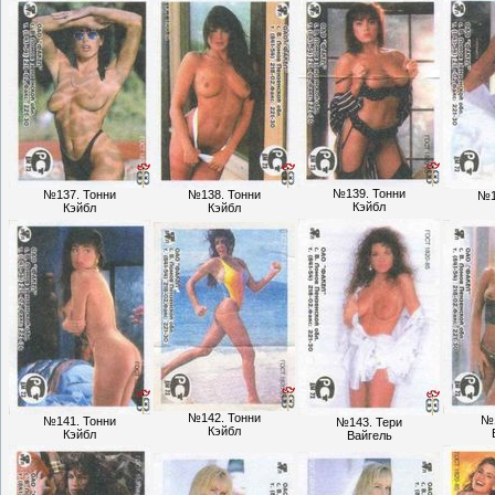
№139. Тонни
№137. Тонни
№138. Тонни
№1
Кэйбл
Кэйбл
Кэйбл
№142. Тонни
№1
№141. Тонни
№143. Тери
​​​​​​​Кэйбл
​​​​​​​Кэйбл
Вайгель