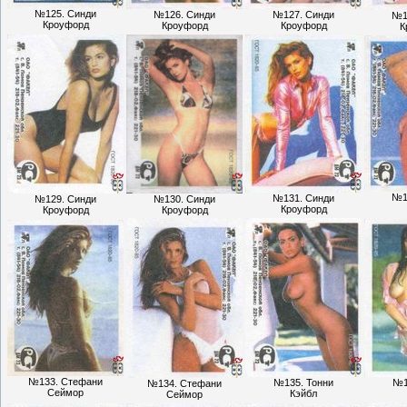
№125. Синди
№126. Синди
№127. Синди
№1
Кроуфорд
Кроуфорд
Кроуфорд
К
№1
№131. Синди
№129. Синди
№130. Синди
Кроуфорд
Кроуфорд
Кроуфорд
№133. Стефани
№135. Тонни
№1
№134. Стефани
Сеймор
Кэйбл
Сеймор