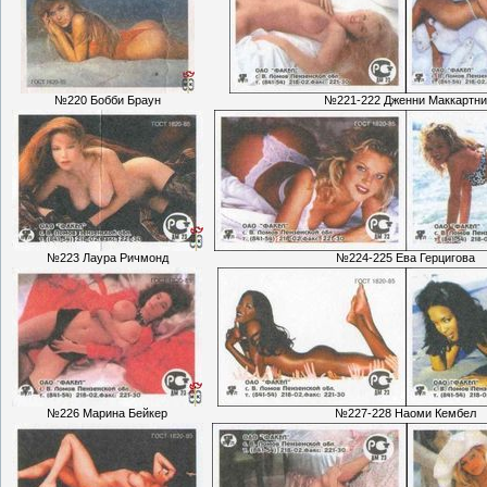
№220 Бобби Браун
№221-222 Дженни Маккартни
№223 Лаура Ричмонд
№224-225 Ева Герцигова
№226 Марина Бейкер
№227-228 Наоми Кембел