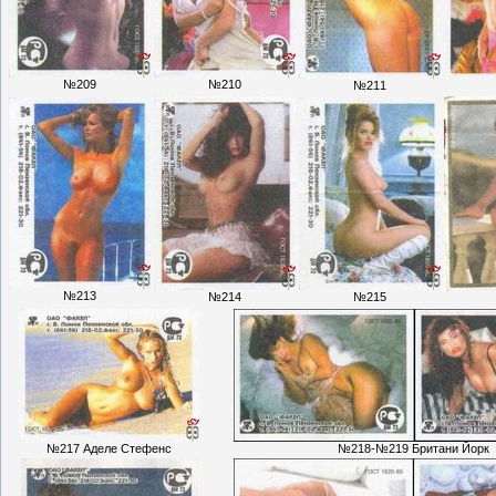
№209
№210
№211
№213
№214
№215
№217 Аделе Стефенс
№218-№219 Британи Йорк