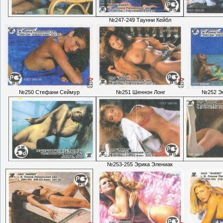
№247-249 Таунни Кейбл
№250 Стефани Сеймур
№251 Шеннон Лонг
№252 Э
№253-255 Эрика Элениак