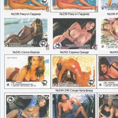
№238 Ракуэл Гарднер
№239 Ракуэл Гарднер
№240 Р
№241 Сента Бергер
№242 Серена Гранди
№243
№244-246 Синди Кроуфорд