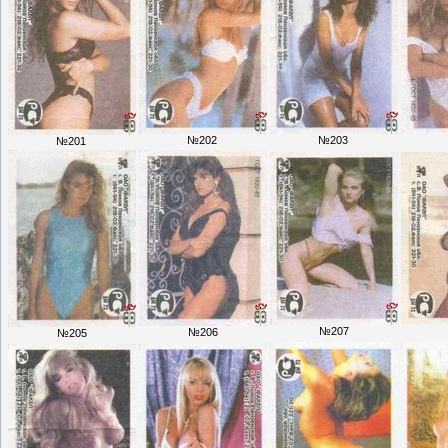
№202
№203
№201
№207
№206
№205