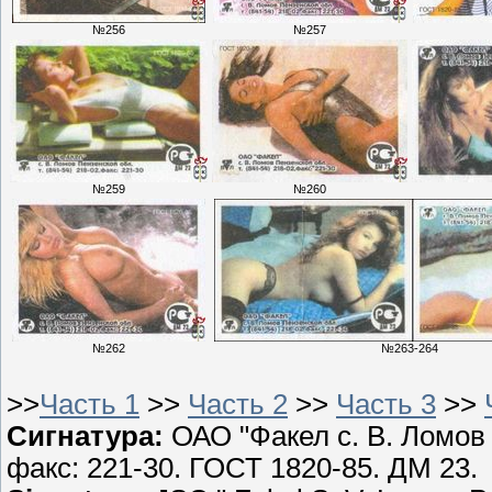
№256
№257
№259
№260
№262
№263-264
>>
Часть 1
>>
Часть 2
>>
Часть 3
>>
Сигнатура:
ОАО "Факел с. В. Ломов 
факс: 221-30. ГОСТ 1820-85. ДМ 23.