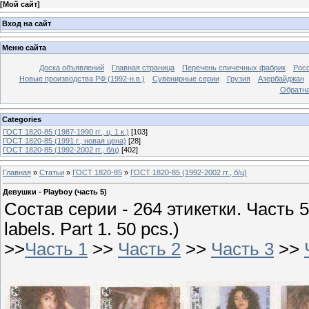
[
Мой сайт
]
Вход на сайт
Меню сайта
Доска объявлений
Главная страница
Перечень спичечных фабрик
Росс
Новые производства РФ (1992-н.в.)
Сувенирные серии
Грузия
Азербайджан
Обратна
Categories
ГОСТ 1820-85 (1987-1990 гг., ц. 1 к.)
[103]
ГОСТ 1820-85 (1991 г., новая цена)
[28]
ГОСТ 1820-85 (1992-2002 гг., б/ц)
[402]
Главная
»
Статьи
»
ГОСТ 1820-85
»
ГОСТ 1820-85 (1992-2002 гг., б/ц)
Девушки - Playboy (часть 5)
Состав серии - 264 этикетки. Часть 5. 
labels. Part 1. 50 pcs.)
>>
Часть 1
>>
Часть 2
>>
Часть 3
>>