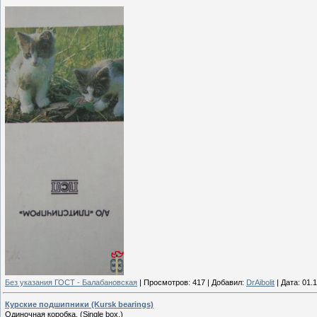
Без указания ГОСТ - Балабановская
|
Просмотров:
417
|
Добавил:
DrAibolit
|
Дата:
01.
Курские подшипники (Kursk bearings)
Одиночная коробка. (Single box.)