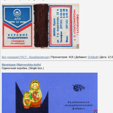
Без указания ГОСТ - Балабановская
|
Просмотров:
419
|
Добавил:
DrAibolit
|
Дата:
12.
Матрёшки (Matryoshka dolls)
Одиночная коробка. (Single box.)