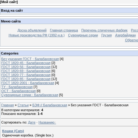
[
Мой сайт
]
Вход на сайт
Меню сайта
Доска объявлений
Главная страница
Перечень спичечных фабрик
Росс
Новые производства РФ (1992-н.в.)
Сувенирные серии
Грузия
Азербайджан
Обратна
Categories
Без указания ГОСТ - Балабановская
[4]
ГОСТ 1820-45 - Балабановская
[2]
ГОСТ 1820-56 - Балабановская
[12]
ГОСТ 1820-69 - Балабановская
[6]
ГОСТ 1820-77 - Балабановская
[0]
ГОСТ 1820-85 - Балабановская
[12]
ГОСТ 1820-2001 - Балабановская
[4]
ТУ - Балабановская
[7]
ОСТ - Балабановская
[0]
Сувенирные серии - Балабановская
[5]
Главная
»
Статьи
»
БЭФ // Балабановская
»
Без указания ГОСТ - Балабановская
В категории материалов
:
4
Показано материалов
:
1-4
Сортировать по
:
Дате
·
Названию
Кошки (Cats)
Одиночная коробка. (Single box.)