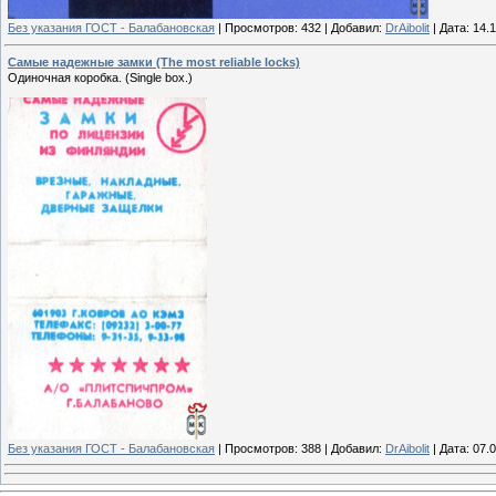
Без указания ГОСТ - Балабановская
|
Просмотров:
432
|
Добавил:
DrAibolit
|
Дата:
14.
Самые надежные замки (The most reliable locks)
Одиночная коробка. (Single box.)
Без указания ГОСТ - Балабановская
|
Просмотров:
388
|
Добавил:
DrAibolit
|
Дата:
07.