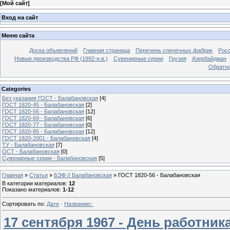
[
Мой сайт
]
Вход на сайт
Меню сайта
Доска объявлений
Главная страница
Перечень спичечных фабрик
Росс
Новые производства РФ (1992-н.в.)
Сувенирные серии
Грузия
Азербайджан
Обратна
Categories
Без указания ГОСТ - Балабановская
[4]
ГОСТ 1820-45 - Балабановская
[2]
ГОСТ 1820-56 - Балабановская
[12]
ГОСТ 1820-69 - Балабановская
[6]
ГОСТ 1820-77 - Балабановская
[0]
ГОСТ 1820-85 - Балабановская
[12]
ГОСТ 1820-2001 - Балабановская
[4]
ТУ - Балабановская
[7]
ОСТ - Балабановская
[0]
Сувенирные серии - Балабановская
[5]
Главная
»
Статьи
»
БЭФ // Балабановская
»
ГОСТ 1820-56 - Балабановская
В категории материалов
:
12
Показано материалов
:
1-12
Сортировать по
:
Дате
·
Названию
17 сентября 1967 - День работник