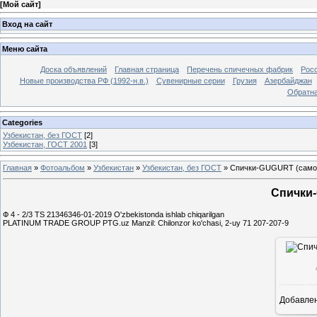
[
Мой сайт
]
Вход на сайт
Меню сайта
Доска объявлений
Главная страница
Перечень спичечных фабрик
Росс
Новые производства РФ (1992-н.в.)
Сувенирные серии
Грузия
Азербайджан
Обратна
Categories
Узбекистан, без ГОСТ
[2]
Узбекистан, ГОСТ 2001
[3]
Главная
»
Фотоальбом
»
Узбекистан
»
Узбекистан, без ГОСТ
»
Спички-GUGURT (само
Спички-
Ф 4 - 2/3 TS 21346346-01-2019 O'zbekistonda ishlab chiqarilgan
PLATINUM TRADE GROUP PTG.uz Manzil: Chilonzor ko'chasi, 2-uy 71 207-207-9
Добавле