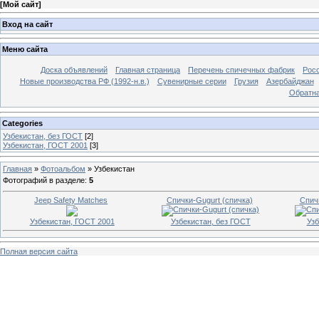
[
Мой сайт
]
Вход на сайт
Меню сайта
Доска объявлений
Главная страница
Перечень спичечных фабрик
Росс
Новые производства РФ (1992-н.в.)
Сувенирные серии
Грузия
Азербайджан
Обратна
Categories
Узбекистан, без ГОСТ
[2]
Узбекистан, ГОСТ 2001
[3]
Главная
»
Фотоальбом
»
Узбекистан
Фотографий в разделе
:
5
Jeep Safety Matches
Спички-Gugurt (спичка)
Спич
Узбекистан, ГОСТ 2001
Узбекистан, без ГОСТ
Узб
Полная версия сайта