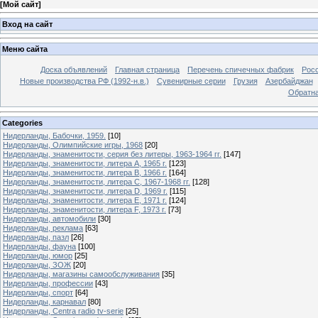
[
Мой сайт
]
Вход на сайт
Меню сайта
Доска объявлений
Главная страница
Перечень спичечных фабрик
Росс
Новые производства РФ (1992-н.в.)
Сувенирные серии
Грузия
Азербайджан
Обратна
Categories
Нидерланды, Бабочки, 1959.
[10]
Нидерланды, Олимпийские игры, 1968
[20]
Нидерланды, знаменитости, серия без литеры, 1963-1964 гг.
[147]
Нидерланды, знаменитости, литера A, 1965 г.
[123]
Нидерланды, знаменитости, литера B, 1966 г.
[164]
Нидерланды, знаменитости, литера C, 1967-1968 гг.
[128]
Нидерланды, знаменитости, литера D, 1969 г.
[115]
Нидерланды, знаменитости, литера E, 1971 г.
[124]
Нидерланды, знаменитости, литера F, 1973 г.
[73]
Нидерланды, автомобили
[30]
Нидерланды, реклама
[63]
Нидерланды, пазл
[26]
Нидерланды, фауна
[100]
Нидерланды, юмор
[25]
Нидерланды, ЗОЖ
[20]
Нидерланды, магазины самообслуживания
[35]
Нидерланды, профессии
[43]
Нидерланды, спорт
[64]
Нидерланды, карнавал
[80]
Нидерланды, Centra radio tv-serie
[25]