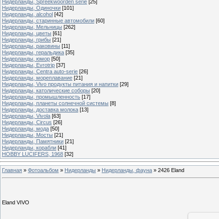
Нидерланды, Spreekwoorden serie
[25]
Нидерланды, Одиночки
[101]
Нидерланды, alcohol
[42]
Нидерланды, старинные автомобили
[60]
Нидерланды, Мельницы
[262]
Нидерланды, цветы
[61]
Нидерланды, грибы
[21]
Нидерланды, раковины
[11]
Нидерланды, геральдика
[35]
Нидерланды, юмор
[50]
Нидерланды, Evrotrip
[37]
Нидерланды, Centra auto-serie
[26]
Нидерланды, мореплавание
[21]
Нидерланды, Vivo продукты питания и напитки
[29]
Нидерланды, католические соборы
[20]
Нидерланды, промышленность
[17]
Нидерланды, планеты солнечной системы
[8]
Нидерланды, доставка молока
[13]
Нидерланды, Vivola
[63]
Нидерланды, Circus
[26]
Нидерланды, мода
[50]
Нидерланды, Мосты
[21]
Нидерланды, Памятники
[21]
Нидерланды, корабли
[41]
HOBBY LUCIFERS, 1968
[32]
Главная
»
Фотоальбом
»
Нидерланды
»
Нидерланды, фауна
»
2426 Eland
Eland VIVO