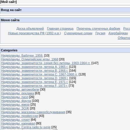
[
Мой сайт
]
Вход на сайт
Меню сайта
Доска объявлений
Главная страница
Перечень спичечных фабрик
Росс
Новые производства РФ (1992-н.в.)
Сувенирные серии
Грузия
Азербайджан
Обратна
Categories
Нидерланды, Бабочки, 1959.
[10]
Нидерланды, Олимпийские игры, 1968
[20]
Нидерланды, знаменитости, серия без литеры, 1963-1964 гг.
[147]
Нидерланды, знаменитости, литера A, 1965 г.
[123]
Нидерланды, знаменитости, литера B, 1966 г.
[164]
Нидерланды, знаменитости, литера C, 1967-1968 гг.
[128]
Нидерланды, знаменитости, литера D, 1969 г.
[115]
Нидерланды, знаменитости, литера E, 1971 г.
[124]
Нидерланды, знаменитости, литера F, 1973 г.
[73]
Нидерланды, автомобили
[30]
Нидерланды, реклама
[63]
Нидерланды, пазл
[26]
Нидерланды, фауна
[100]
Нидерланды, юмор
[25]
Нидерланды, ЗОЖ
[20]
Нидерланды, магазины самообслуживания
[35]
Нидерланды, профессии
[43]
Нидерланды, спорт
[64]
Нидерланды, карнавал
[80]
Нидерланды, Centra radio tv-serie
[25]