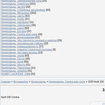
Нидерланды, Spreekwoorden serie
[25]
Нидерланды, Одиночки
[101]
Нидерланды, alcohol
[42]
Нидерланды, старинные автомобили
[60]
Нидерланды, Мельницы
[262]
Нидерланды, цветы
[61]
Нидерланды, грибы
[21]
Нидерланды, раковины
[11]
Нидерланды, геральдика
[35]
Нидерланды, юмор
[50]
Нидерланды, Evrotrip
[37]
Нидерланды, Centra auto-serie
[26]
Нидерланды, мореплавание
[21]
Нидерланды, Vivo продукты питания и напитки
[29]
Нидерланды, католические соборы
[20]
Нидерланды, промышленность
[17]
Нидерланды, планеты солнечной системы
[8]
Нидерланды, доставка молока
[13]
Нидерланды, Vivola
[63]
Нидерланды, Circus
[26]
Нидерланды, мода
[50]
Нидерланды, Мосты
[21]
Нидерланды, Памятники
[21]
Нидерланды, корабли
[41]
HOBBY LUCIFERS, 1968
[32]
Главная
»
Фотоальбом
»
Нидерланды
»
Нидерланды, Centra auto-serie
»
1630 Audi 100
1
Audi 100 Centra