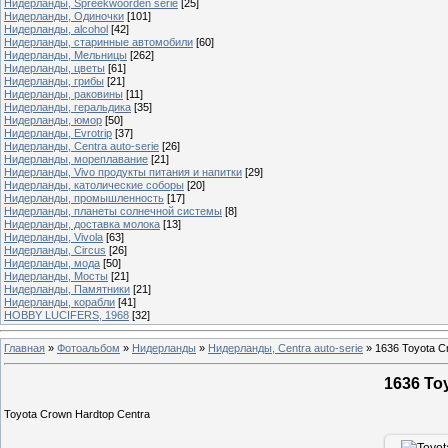
Нидерланды, Spreekwoorden serie
[25]
Нидерланды, Одиночки
[101]
Нидерланды, alcohol
[42]
Нидерланды, старинные автомобили
[60]
Нидерланды, Мельницы
[262]
Нидерланды, цветы
[61]
Нидерланды, грибы
[21]
Нидерланды, раковины
[11]
Нидерланды, геральдика
[35]
Нидерланды, юмор
[50]
Нидерланды, Evrotrip
[37]
Нидерланды, Centra auto-serie
[26]
Нидерланды, мореплавание
[21]
Нидерланды, Vivo продукты питания и напитки
[29]
Нидерланды, католические соборы
[20]
Нидерланды, промышленность
[17]
Нидерланды, планеты солнечной системы
[8]
Нидерланды, доставка молока
[13]
Нидерланды, Vivola
[63]
Нидерланды, Circus
[26]
Нидерланды, мода
[50]
Нидерланды, Мосты
[21]
Нидерланды, Памятники
[21]
Нидерланды, корабли
[41]
HOBBY LUCIFERS, 1968
[32]
Главная
»
Фотоальбом
»
Нидерланды
»
Нидерланды, Centra auto-serie
»
1636 Toyota C
1636 To
Toyota Crown Hardtop Centra