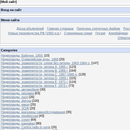
[
Мой сайт
]
Вход на сайт
Меню сайта
Доска объявлений
Главная страница
Перечень спичечных фабрик
Росс
Новые производства РФ (1992-н.в.)
Сувенирные серии
Грузия
Азербайджан
Обратна
Categories
Нидерланды, Бабочки, 1959.
[10]
Нидерланды, Олимпийские игры, 1968
[20]
Нидерланды, знаменитости, серия без литеры, 1963-1964 гг.
[147]
Нидерланды, знаменитости, литера A, 1965 г.
[123]
Нидерланды, знаменитости, литера B, 1966 г.
[164]
Нидерланды, знаменитости, литера C, 1967-1968 гг.
[128]
Нидерланды, знаменитости, литера D, 1969 г.
[115]
Нидерланды, знаменитости, литера E, 1971 г.
[124]
Нидерланды, знаменитости, литера F, 1973 г.
[73]
Нидерланды, автомобили
[30]
Нидерланды, реклама
[63]
Нидерланды, пазл
[26]
Нидерланды, фауна
[100]
Нидерланды, юмор
[25]
Нидерланды, ЗОЖ
[20]
Нидерланды, магазины самообслуживания
[35]
Нидерланды, профессии
[43]
Нидерланды, спорт
[64]
Нидерланды, карнавал
[80]
Нидерланды, Centra radio tv-serie
[25]