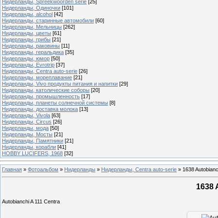
Нидерланды, Spreekwoorden serie
[25]
Нидерланды, Одиночки
[101]
Нидерланды, alcohol
[42]
Нидерланды, старинные автомобили
[60]
Нидерланды, Мельницы
[262]
Нидерланды, цветы
[61]
Нидерланды, грибы
[21]
Нидерланды, раковины
[11]
Нидерланды, геральдика
[35]
Нидерланды, юмор
[50]
Нидерланды, Evrotrip
[37]
Нидерланды, Centra auto-serie
[26]
Нидерланды, мореплавание
[21]
Нидерланды, Vivo продукты питания и напитки
[29]
Нидерланды, католические соборы
[20]
Нидерланды, промышленность
[17]
Нидерланды, планеты солнечной системы
[8]
Нидерланды, доставка молока
[13]
Нидерланды, Vivola
[63]
Нидерланды, Circus
[26]
Нидерланды, мода
[50]
Нидерланды, Мосты
[21]
Нидерланды, Памятники
[21]
Нидерланды, корабли
[41]
HOBBY LUCIFERS, 1968
[32]
Главная
»
Фотоальбом
»
Нидерланды
»
Нидерланды, Centra auto-serie
»
1638 Autobianc
1638 
Autobianchi A 111 Centra