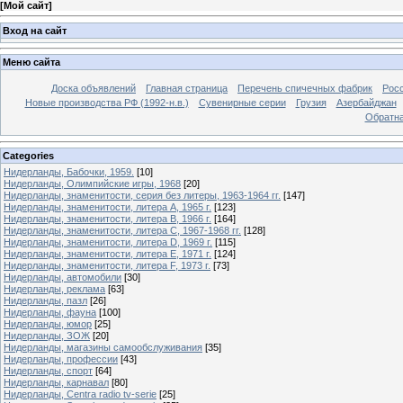
[
Мой сайт
]
Вход на сайт
Меню сайта
Доска объявлений
Главная страница
Перечень спичечных фабрик
Росс
Новые производства РФ (1992-н.в.)
Сувенирные серии
Грузия
Азербайджан
Обратна
Categories
Нидерланды, Бабочки, 1959.
[10]
Нидерланды, Олимпийские игры, 1968
[20]
Нидерланды, знаменитости, серия без литеры, 1963-1964 гг.
[147]
Нидерланды, знаменитости, литера A, 1965 г.
[123]
Нидерланды, знаменитости, литера B, 1966 г.
[164]
Нидерланды, знаменитости, литера C, 1967-1968 гг.
[128]
Нидерланды, знаменитости, литера D, 1969 г.
[115]
Нидерланды, знаменитости, литера E, 1971 г.
[124]
Нидерланды, знаменитости, литера F, 1973 г.
[73]
Нидерланды, автомобили
[30]
Нидерланды, реклама
[63]
Нидерланды, пазл
[26]
Нидерланды, фауна
[100]
Нидерланды, юмор
[25]
Нидерланды, ЗОЖ
[20]
Нидерланды, магазины самообслуживания
[35]
Нидерланды, профессии
[43]
Нидерланды, спорт
[64]
Нидерланды, карнавал
[80]
Нидерланды, Centra radio tv-serie
[25]