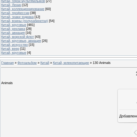
Китай, герои мультфильмов
[27]
Китай, Ленин
[12]
Китай, коллекционирование
[60]
Китай, профессии
[38]
Китай, знаки зодиака
[12]
Китай, воины (полукабинетки)
[54]
Китай, круговые
[481]
Китай, реклама
[28]
Китай, авиация
[16]
Китай, морской флот
[43]
Китай, круговые, авиация
[26]
Китай, искусство
[15]
Китай, веер
[11]
Китай, круговые
[4]
Главная
»
Фотоальбом
»
Китай
»
Китай, млекопитающие
»
130 Animals
Animals
Добавлен