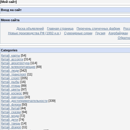
[
Мой сайт
]
Вход на сайт
Меню сайта
Доска объявлений
Главная страница
Перечень спичечных фабрик
Росс
Новые производства РФ (1992-н.в.)
Сувенирные серии
Грузия
Азербайджан
Обратна
Categories
Китай, карты
[54]
Китай, ассорти
[314]
Китай, архитектура
[114]
Китай, млекопитающие
[69]
Китай, люди
[342]
Китай, транспорт
[11]
Китай, спорт
[205]
Китай, рыбы
[16]
Китай, птицы
[89]
Китай, цветы
[97]
Китай, космос
[65]
Китай, ракушки
[10]
Китай, достопримечательности
[339]
Китай, флора
[50]
Китай, Китай
[44]
Китай, сказки
[94]
Китай, мода
[72]
Китай, дети
[74]
Китай, танцы
[14]
Китай, dragon
[11]