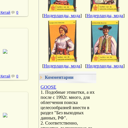
 Китай
0
[
Нидерланды, мода
]
[
Нидерланды, мода
]
1.11.2022
DrAibolit
[
Нидерланды, мода
]
[
Нидерланды, мода
]
 Китай
0
Комментарии
GOOSE
1. Подобные этикетки, а их
после с 1992г. много, для
облегчения поиска
целесообразней внести в
1.11.2022
раздел "Без выходных
данных, РФ".
DrAibolit
2. Соответственно,