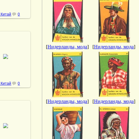
 Китай
0
[
Нидерланды, мода
]
[
Нидерланды, мода
]
1.11.2022
DrAibolit
 Китай
0
[
Нидерланды, мода
]
[
Нидерланды, мода
]
1.11.2022
DrAibolit