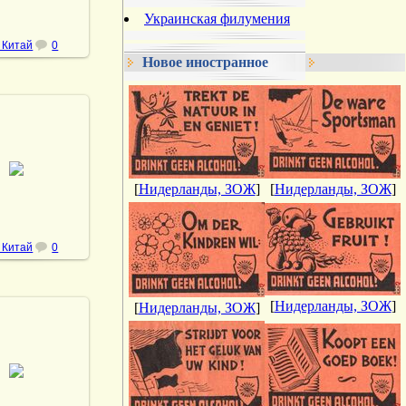
Украинская филумения
 Китай
0
Новое иностранное
3.11.2022
DrAibolit
[
Нидерланды, ЗОЖ
]
[
Нидерланды, ЗОЖ
]
 Китай
0
[
Нидерланды, ЗОЖ
]
[
Нидерланды, ЗОЖ
]
7.11.2022
DrAibolit