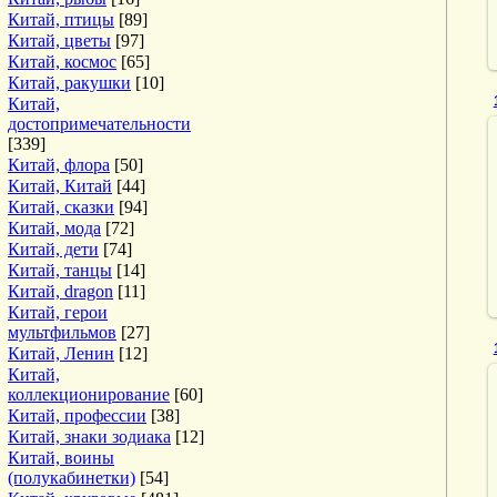
Китай, птицы
[89]
Китай, цветы
[97]
Китай, космос
[65]
Китай, ракушки
[10]
Китай,
достопримечательности
[339]
Китай, флора
[50]
Китай, Китай
[44]
Китай, сказки
[94]
Китай, мода
[72]
Китай, дети
[74]
Китай, танцы
[14]
Китай, dragon
[11]
Китай, герои
мультфильмов
[27]
Китай, Ленин
[12]
Китай,
коллекционирование
[60]
Китай, профессии
[38]
Китай, знаки зодиака
[12]
Китай, воины
(полукабинетки)
[54]