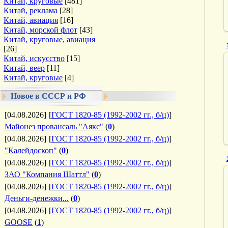
Китай, круговые
[481]
Китай, реклама
[28]
Китай, авиация
[16]
Китай, морской флот
[43]
Китай, круговые, авиация
[26]
Китай, искусство
[15]
Китай, веер
[11]
Китай, круговые
[4]
Новое в СССР и РФ
[04.08.2026]
[
ГОСТ 1820-85 (1992-2002 гг., б/ц)
]
Майонез провансаль "Аякс"
(
0
)
[04.08.2026]
[
ГОСТ 1820-85 (1992-2002 гг., б/ц)
]
"Калейдоскоп"
(
0
)
[04.08.2026]
[
ГОСТ 1820-85 (1992-2002 гг., б/ц)
]
ЗАО "Компания Шаттл"
(
0
)
[04.08.2026]
[
ГОСТ 1820-85 (1992-2002 гг., б/ц)
]
Деньги-денежки...
(
0
)
[04.08.2026]
[
ГОСТ 1820-85 (1992-2002 гг., б/ц)
]
GOOSE
(
1
)