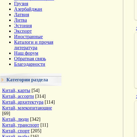
Грузия
Азербайджан
Латвия
Литва
Эстония
Экспорт
Иностранные
Каталоги и прочая
литература
Наш форум
Обратная связь
Благодарности
Категории раздела
Китай, карты
[54]
Китай, ассорти
[314]
Китай, архитектура
[114]
Китай, млекопитающие
[69]
Китай, люди
[342]
Китай, транспорт
[11]
Китай, спорт
[205]
Китай, рыбы
[16]