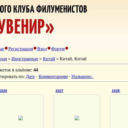
ые
Регистрация
Вход
Форум
вная
»
Иностранные
»
Китай
» Китай, Китай
кеток в альбоме
:
44
тировать по
:
Дате
·
Комментариям
·
Названию
1026
1027
1028
13.11.2022
13.11.2022
1
DrAibolit
DrAibolit