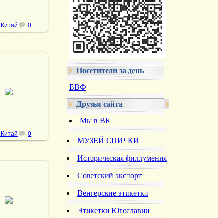
 Китай
0
Посетители за день
3.11.2022
ВВФ
DrAibolit
Друзья сайта
Мы в ВК
 Китай
0
МУЗЕЙ СПИЧКИ
Историческая филлумения
Советский экспорт
Венгерские этикетки
3.11.2022
DrAibolit
Этикетки Югославии