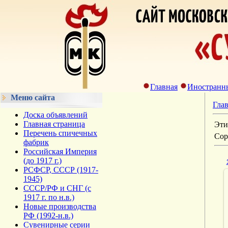
Главная
Иностранн
Меню сайта
Гла
Доска объявлений
Главная страница
Эти
Перечень спичечных
Сор
фабрик
Российская Империя
(до 1917 г.)
РСФСР, СССР (1917-
1945)
СССР/РФ и СНГ (с
1917 г. по н.в.)
Новые производства
РФ (1992-н.в.)
Сувенирные серии