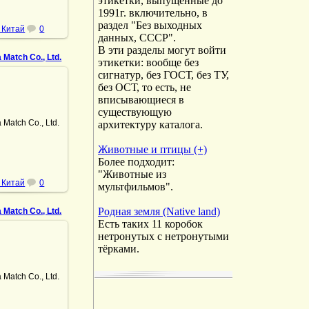
этикетки, выпущенные до
1991г. включительно, в
раздел "Без выходных
 Китай
0
данных, СССР".
В эти разделы могут войти
 Match Co., Ltd.
этикетки: вообще без
сигнатур, без ГОСТ, без ТУ,
без ОСТ, то есть, не
вписывающиеся в
.10.2022
существующую
архитектуру каталога.
Match Co., Ltd.
DrAibolit
Животные и птицы (+)
Более подходит:
"Животные из
 Китай
0
мультфильмов".
Родная земля (Native land)
 Match Co., Ltd.
Есть таких 11 коробок
нетронутых с нетронутыми
тёрками.
.10.2022
Match Co., Ltd.
DrAibolit