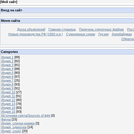
[
Мой сайт
]
Вход на сайт
Меню сайта
Доска объявлений
Главная страница
Перечень спичечных фабрик
Росс
Новые производства РФ (1992-н.в.)
Сувенирные серии
Грузия
Азербайджан
Обратна
Categories
Индия 1
[89]
Индия 2
[82]
Индия 3
[81]
Индия 4
[88]
Индия 5
[80]
Индия 6
[97]
Индия 7
[25]
Индия 8
[93]
Индия 9
[91]
Индия 10
[27]
Индия 11
[91]
Индия 12
[80]
Индия 13
[78]
Индия 14
[83]
Индия 15
[93]
Источники света/Sources of light
[0]
Фауна
[15]
Индия, спички-книжки
[3]
Индия, одиночки
[14]
Индия, спорт
[20]