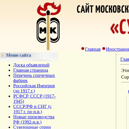
Главная
Иностранн
Меню сайта
Гла
Доска объявлений
Главная страница
Эти
Перечень спичечных
Сор
фабрик
Российская Империя
(до 1917 г.)
РСФСР, СССР (1917-
1945)
СССР/РФ и СНГ (с
1917 г. по н.в.)
Новые производства
РФ (1992-н.в.)
Сувенирные серии