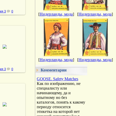
ия 3
0
[
Нидерланды, мода
]
[
Нидерланды, мода
]
.02.2014
vmland
[
Нидерланды, мода
]
[
Нидерланды, мода
]
ия 3
0
Комментарии
GOOSE. Safety Matches
Как по изображению, не
специалисту или
начинающему, да и
опытному но без
.02.2014
каталогов, понять к какому
периоду относится
vmland
этикетка на которой нет