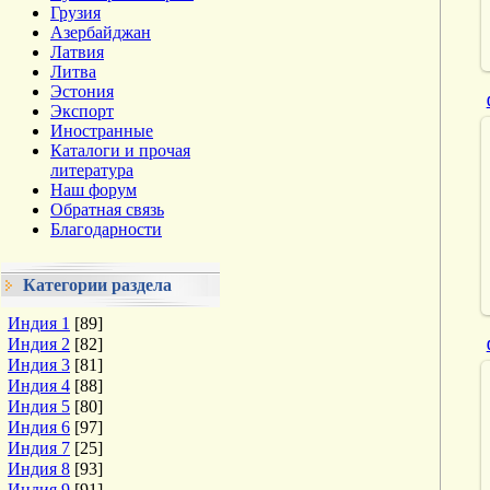
Грузия
Азербайджан
Латвия
Литва
Эстония
Экспорт
Иностранные
Каталоги и прочая
литература
Наш форум
Обратная связь
Благодарности
Категории раздела
Индия 1
[89]
Индия 2
[82]
Индия 3
[81]
Индия 4
[88]
Индия 5
[80]
Индия 6
[97]
Индия 7
[25]
Индия 8
[93]
Индия 9
[91]