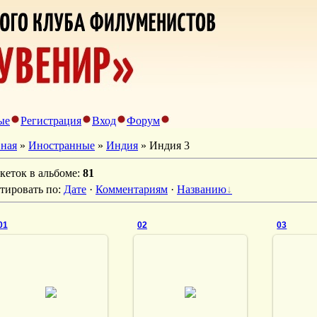
ые
Регистрация
Вход
Форум
вная
»
Иностранные
»
Индия
» Индия 3
кеток в альбоме
:
81
тировать по
:
Дате
·
Комментариям
·
Названию
01
02
03
28.02.2014
28.02.2014
28
vmland
vmland