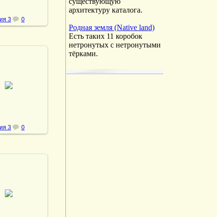
существующую
архитектуру каталога.
ия 3
0
Родная земля (Native land)
Есть таких 11 коробок
нетронутых с нетронутыми
тёрками.
.02.2014
vmland
ия 3
0
.02.2014
vmland