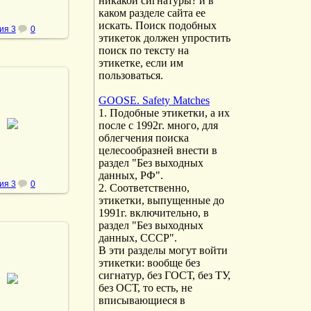
никакой сигнатуры? и в
каком разделе сайта ее
искать. Поиск подобных
ия 3
0
этикеток должен упростить
поиск по тексту на
этикетке, если им
пользоваться.
GOOSE. Safety Matches
1. Подобные этикетки, а их
.02.2014
после с 1992г. много, для
vmland
облегчения поиска
целесообразней внести в
раздел "Без выходных
данных, РФ".
ия 3
0
2. Соответственно,
этикетки, выпущенные до
1991г. включительно, в
раздел "Без выходных
данных, СССР".
В эти разделы могут войти
этикетки: вообще без
.02.2014
сигнатур, без ГОСТ, без ТУ,
без ОСТ, то есть, не
vmland
вписывающиеся в