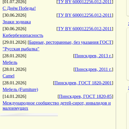
[01.07.2026]
[
ТУ BY 600012256.012-2011
]
С Днём Победы!
[30.06.2026]
[
ТУ BY 600012256.012-2011
]
Знаки зодиака
[30.06.2026]
[
ТУ BY 600012256.012-2011
]
Кибербезорпасность
[29.01.2026]
[
Барные, ресторанные, без указания ГОСТ
]
"Русская рыбалка"
[28.01.2026]
[
Пинскдрев, 2013 г.
]
Мебель
[28.01.2026]
[
Пинскдрев, 2011 г.
]
Camel
[28.01.2026]
[
Пинскдрев, ГОСТ 1820-2001
]
Мебель (Furniture)
[14.01.2026]
[
Пинскдрев, ГОСТ 1820-85
]
Международное сообщество детей-сирот, инвалидов и
малоимущих