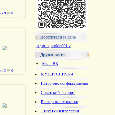
ия 3
0
Посетители за день
.02.2014
Админ
,
senkin001iv
vmland
Друзья сайта
Мы в ВК
ия 3
0
МУЗЕЙ СПИЧКИ
Историческая филлумения
Советский экспорт
Венгерские этикетки
.02.2014
vmland
Этикетки Югославии