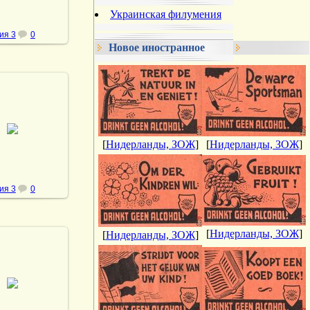
Украинская филумения
ия 3
0
Новое иностранное
.02.2014
vmland
[
Нидерланды, ЗОЖ
]
[
Нидерланды, ЗОЖ
]
ия 3
0
[
Нидерланды, ЗОЖ
]
[
Нидерланды, ЗОЖ
]
.02.2014
vmland