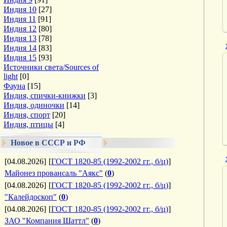
Индия 10
[27]
Индия 11
[91]
Индия 12
[80]
Индия 13
[78]
Индия 14
[83]
Индия 15
[93]
Источники света/Sources of
light
[0]
Фауна
[15]
Индия, спички-книжки
[3]
Индия, одиночки
[14]
Индия, спорт
[20]
Индия, птицы
[4]
Новое в СССР и РФ
[04.08.2026]
[
ГОСТ 1820-85 (1992-2002 гг., б/ц)
]
Майонез провансаль "Аякс"
(
0
)
[04.08.2026]
[
ГОСТ 1820-85 (1992-2002 гг., б/ц)
]
"Калейдоскоп"
(
0
)
[04.08.2026]
[
ГОСТ 1820-85 (1992-2002 гг., б/ц)
]
ЗАО "Компания Шаттл"
(
0
)