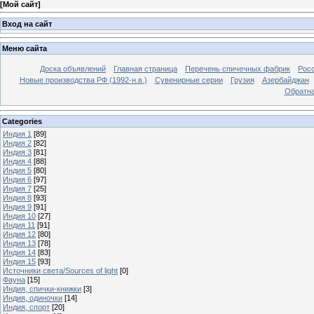
[
Мой сайт
]
Вход на сайт
Меню сайта
Доска объявлений
Главная страница
Перечень спичечных фабрик
Росс
Новые производства РФ (1992-н.в.)
Сувенирные серии
Грузия
Азербайджан
Обратна
Categories
Индия 1
[89]
Индия 2
[82]
Индия 3
[81]
Индия 4
[88]
Индия 5
[80]
Индия 6
[97]
Индия 7
[25]
Индия 8
[93]
Индия 9
[91]
Индия 10
[27]
Индия 11
[91]
Индия 12
[80]
Индия 13
[78]
Индия 14
[83]
Индия 15
[93]
Источники света/Sources of light
[0]
Фауна
[15]
Индия, спички-книжки
[3]
Индия, одиночки
[14]
Индия, спорт
[20]