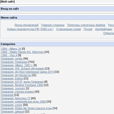
[
Мой сайт
]
Вход на сайт
Меню сайта
Доска объявлений
Главная страница
Перечень спичечных фабрик
Росс
Новые производства РФ (1992-н.в.)
Сувенирные серии
Грузия
Азербайджан
Обратна
Categories
1964 - Allianz 16
[0]
1966 - Walter Martin KG, München
[24]
1966 - Vivo 4
[9]
Германия, гербы
[96]
Германия, Германия
[702]
Германия, Allianz, 1967 г.
[0]
Германия, XIX. Schach oliympiade
[13]
Германия, футбол чемпионат мира 1974
[10]
Германия, футболисты
[11]
Германия, Edeka
[21]
Германия, A H R, виды Германии
[8]
Германия, Berliner Festtage 1966
[12]
Германия, эскпорт
[1]
Германия, спички-книжки
[30]
Германия
[14]
Германия, Munchen 72
[60]
Германия, олимпийские игры 1968
[33]
Германия, спорт
[56]
Германия, Rettet die Vogel спасите птиц
[14]
Германия, афиши
[11]