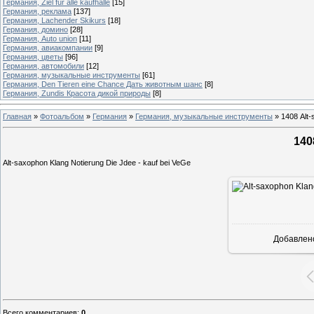
Германия, Ziel fur alle kaufhalle
[15]
Германия, реклама
[137]
Германия, Lachender Skikurs
[18]
Германия, домино
[28]
Германия, Auto union
[11]
Германия, авиакомпании
[9]
Германия, цветы
[96]
Германия, автомобили
[12]
Германия, музыкальные инструменты
[61]
Германия, Den Tieren eine Chance Дать животным шанс
[8]
Германия, Zundis Красота дикой природы
[8]
Главная
»
Фотоальбом
»
Германия
»
Германия, музыкальные инструменты
»
1408 Alt
140
Alt-saxophon Klang Notierung Die Jdee - kauf bei VeGe
Добавлен
Всего комментариев
:
0