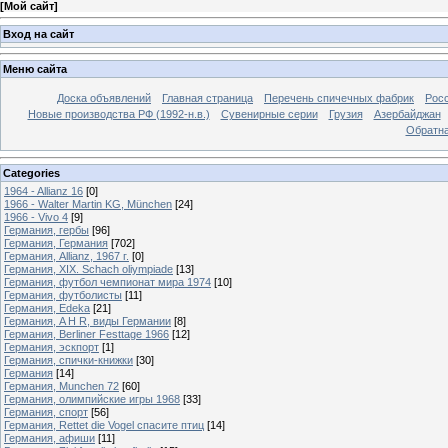
[
Мой сайт
]
Вход на сайт
Меню сайта
Доска объявлений
Главная страница
Перечень спичечных фабрик
Росс
Новые производства РФ (1992-н.в.)
Сувенирные серии
Грузия
Азербайджан
Обратна
Categories
1964 - Allianz 16
[0]
1966 - Walter Martin KG, München
[24]
1966 - Vivo 4
[9]
Германия, гербы
[96]
Германия, Германия
[702]
Германия, Allianz, 1967 г.
[0]
Германия, XIX. Schach oliympiade
[13]
Германия, футбол чемпионат мира 1974
[10]
Германия, футболисты
[11]
Германия, Edeka
[21]
Германия, A H R, виды Германии
[8]
Германия, Berliner Festtage 1966
[12]
Германия, эскпорт
[1]
Германия, спички-книжки
[30]
Германия
[14]
Германия, Munchen 72
[60]
Германия, олимпийские игры 1968
[33]
Германия, спорт
[56]
Германия, Rettet die Vogel спасите птиц
[14]
Германия, афиши
[11]