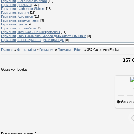
Германия, Ziel fur alle kaufhalle
[15]
Германия, реклама
[137]
Германия, Lachender Skikurs
[18]
Германия, домино
[28]
Германия, Auto union
[11]
Германия, авиакомпании
[9]
Германия, цветы
[96]
Германия, автомобили
[12]
Германия, музыкальные инструменты
[61]
Германия, Den Tieren eine Chance Дать животным шанс
[8]
Германия, Zundis Красота дикой природы
[8]
Главная
»
Фотоальбом
»
Германия
»
Германия, Edeka
»
357 Gutes von Edeka
357 
Gutes von Edeka
Добавлен
Всего комментариев
:
0