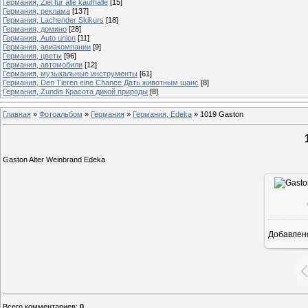
Германия, Ziel fur alle kaufhalle
[15]
Германия, реклама
[137]
Германия, Lachender Skikurs
[18]
Германия, домино
[28]
Германия, Auto union
[11]
Германия, авиакомпании
[9]
Германия, цветы
[96]
Германия, автомобили
[12]
Германия, музыкальные инструменты
[61]
Германия, Den Tieren eine Chance Дать животным шанс
[8]
Германия, Zundis Красота дикой природы
[8]
Главная
»
Фотоальбом
»
Германия
»
Германия, Edeka
»
1019 Gaston
Gaston Alter Weinbrand Edeka
Добавлен
Всего комментариев
:
0