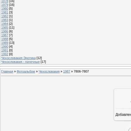
1978
[16]
1979
[16]
1980
[5]
1981
[3]
1982
[1]
1983
[1]
1984
[2]
1985
[11]
1986
[6]
1987
[7]
1988
[5]
1989
[13]
1990
[4]
1991
[0]
1992
[0]
Чехословакия-Эротика
[12]
Чехословакия - пачечные
[17]
Главная
»
Фотоальбом
»
Чехословакия
»
1987
»
7806-7807
Добавле