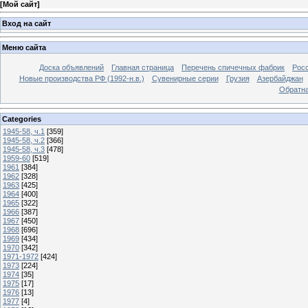
[
Мой сайт
]
Вход на сайт
Меню сайта
Доска объявлений
Главная страница
Перечень спичечных фабрик
Росс
Новые производства РФ (1992-н.в.)
Сувенирные серии
Грузия
Азербайджан
Обратна
Categories
1945-58, ч.1
[359]
1945-58, ч.2
[366]
1945-58, ч.3
[478]
1959-60
[519]
1961
[384]
1962
[328]
1963
[425]
1964
[400]
1965
[322]
1966
[387]
1967
[450]
1968
[696]
1969
[434]
1970
[342]
1971-1972
[424]
1973
[224]
1974
[35]
1975
[17]
1976
[13]
1977
[4]