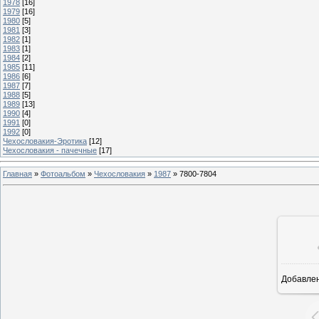
1978
[16]
1979
[16]
1980
[5]
1981
[3]
1982
[1]
1983
[1]
1984
[2]
1985
[11]
1986
[6]
1987
[7]
1988
[5]
1989
[13]
1990
[4]
1991
[0]
1992
[0]
Чехословакия-Эротика
[12]
Чехословакия - пачечные
[17]
Главная
»
Фотоальбом
»
Чехословакия
»
1987
»
7800-7804
Добавле