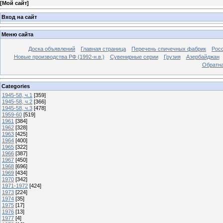
[
Мой сайт
]
Вход на сайт
Меню сайта
Доска объявлений
Главная страница
Перечень спичечных фабрик
Росс
Новые производства РФ (1992-н.в.)
Сувенирные серии
Грузия
Азербайджан
Обратна
Categories
1945-58, ч.1
[359]
1945-58, ч.2
[366]
1945-58, ч.3
[478]
1959-60
[519]
1961
[384]
1962
[328]
1963
[425]
1964
[400]
1965
[322]
1966
[387]
1967
[450]
1968
[696]
1969
[434]
1970
[342]
1971-1972
[424]
1973
[224]
1974
[35]
1975
[17]
1976
[13]
1977
[4]