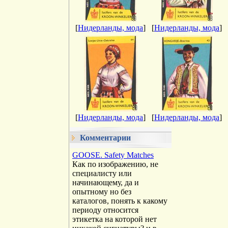
[
Нидерланды, мода
]
[
Нидерланды, мода
]
[
Нидерланды, мода
]
[
Нидерланды, мода
]
Комментарии
GOOSE. Safety Matches
Как по изображению, не
специалисту или
начинающему, да и
опытному но без
каталогов, понять к какому
периоду относится
этикетка на которой нет