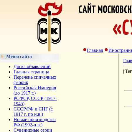
Главная
Иностранн
Меню сайта
Гла
Доска объявлений
| Тег
Главная страница
Перечень спичечных
фабрик
Российская Империя
(до 1917 г.)
РСФСР, СССР (1917-
1945)
СССР/РФ и СНГ (с
1917 г. по н.в.)
Новые производства
РФ (1992-н.в.)
Сувенирные серии