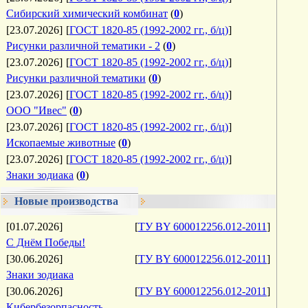
Сибирский химический комбинат
(
0
)
[23.07.2026]
[
ГОСТ 1820-85 (1992-2002 гг., б/ц)
]
Рисунки различной тематики - 2
(
0
)
[23.07.2026]
[
ГОСТ 1820-85 (1992-2002 гг., б/ц)
]
Рисунки различной тематики
(
0
)
[23.07.2026]
[
ГОСТ 1820-85 (1992-2002 гг., б/ц)
]
ООО "Ивес"
(
0
)
[23.07.2026]
[
ГОСТ 1820-85 (1992-2002 гг., б/ц)
]
Ископаемые животные
(
0
)
[23.07.2026]
[
ГОСТ 1820-85 (1992-2002 гг., б/ц)
]
Знаки зодиака
(
0
)
Новые производства
[01.07.2026]
[
ТУ BY 600012256.012-2011
]
С Днём Победы!
[30.06.2026]
[
ТУ BY 600012256.012-2011
]
Знаки зодиака
[30.06.2026]
[
ТУ BY 600012256.012-2011
]
Кибербезорпасность