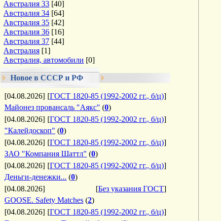
Австралия 33
[40]
Австралия 34
[64]
Австралия 35
[42]
Австралия 36
[16]
Австралия 37
[44]
Австралия
[1]
Австралия, автомобили
[0]
Новое в СССР и РФ
[04.08.2026]
[
ГОСТ 1820-85 (1992-2002 гг., б/ц)
]
Майонез провансаль "Аякс"
(
0
)
[04.08.2026]
[
ГОСТ 1820-85 (1992-2002 гг., б/ц)
]
"Калейдоскоп"
(
0
)
[04.08.2026]
[
ГОСТ 1820-85 (1992-2002 гг., б/ц)
]
ЗАО "Компания Шаттл"
(
0
)
[04.08.2026]
[
ГОСТ 1820-85 (1992-2002 гг., б/ц)
]
Деньги-денежки...
(
0
)
[04.08.2026]
[
Без указания ГОСТ
]
GOOSE. Safety Matches
(
2
)
[04.08.2026]
[
ГОСТ 1820-85 (1992-2002 гг., б/ц)
]