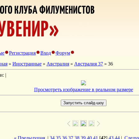
ые
Регистрация
Вход
Форум
вная
»
Иностранные
»
Австралия
»
Австралия 37
» 36
и: |
Просмотреть изображение в реальном размере
« Предыдущая
|
34
35
36
37
38
39
40
41
[
42
]
43
44
|
Следу