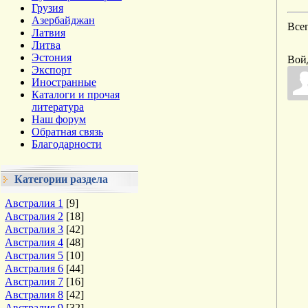
Грузия
Азербайджан
Все
Латвия
Литва
Эстония
Вой
Экспорт
Иностранные
Каталоги и прочая
литература
Наш форум
Обратная связь
Благодарности
Категории раздела
Австралия 1
[9]
Австралия 2
[18]
Австралия 3
[42]
Австралия 4
[48]
Австралия 5
[10]
Австралия 6
[44]
Австралия 7
[16]
Австралия 8
[42]
Австралия 9
[32]