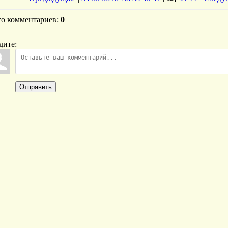
го комментариев
:
0
дите:
Отправить