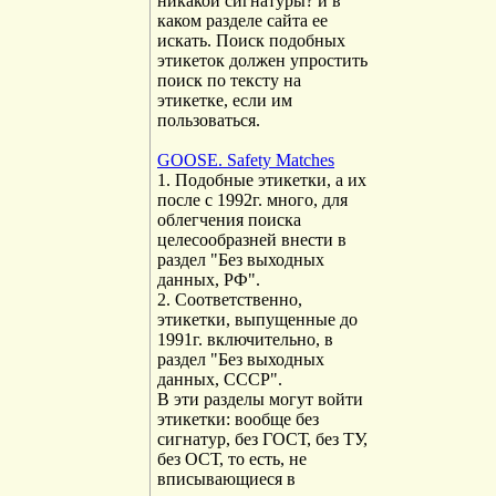
никакой сигнатуры? и в
каком разделе сайта ее
искать. Поиск подобных
этикеток должен упростить
поиск по тексту на
этикетке, если им
пользоваться.
GOOSE. Safety Matches
1. Подобные этикетки, а их
после с 1992г. много, для
облегчения поиска
целесообразней внести в
раздел "Без выходных
данных, РФ".
2. Соответственно,
этикетки, выпущенные до
1991г. включительно, в
раздел "Без выходных
данных, СССР".
В эти разделы могут войти
этикетки: вообще без
сигнатур, без ГОСТ, без ТУ,
без ОСТ, то есть, не
вписывающиеся в