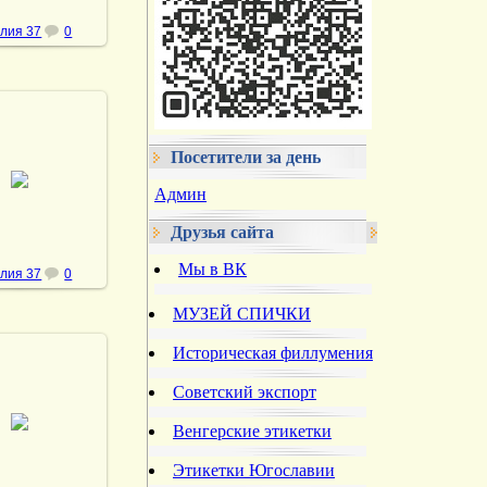
лия 37
0
Посетители за день
.05.2013
Админ
vmland
Друзья сайта
Мы в ВК
лия 37
0
МУЗЕЙ СПИЧКИ
Историческая филлумения
Советский экспорт
.05.2013
Венгерские этикетки
vmland
Этикетки Югославии