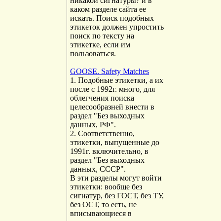
никакой сигнатуры? и в
каком разделе сайта ее
искать. Поиск подобных
этикеток должен упростить
поиск по тексту на
этикетке, если им
пользоваться.
GOOSE. Safety Matches
1. Подобные этикетки, а их
после с 1992г. много, для
облегчения поиска
целесообразней внести в
раздел "Без выходных
данных, РФ".
2. Соответственно,
этикетки, выпущенные до
1991г. включительно, в
раздел "Без выходных
данных, СССР".
В эти разделы могут войти
этикетки: вообще без
сигнатур, без ГОСТ, без ТУ,
без ОСТ, то есть, не
вписывающиеся в