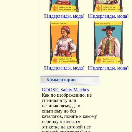
[
Нидерланды, мода
]
[
Нидерланды, мода
]
[
Нидерланды, мода
]
[
Нидерланды, мода
]
Комментарии
GOOSE. Safety Matches
Как по изображению, не
специалисту или
начинающему, да и
опытному но без
каталогов, понять к какому
периоду относится
этикетка на которой нет