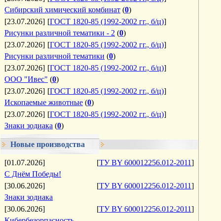
Сибирский химический комбинат
(
0
)
[23.07.2026]
[
ГОСТ 1820-85 (1992-2002 гг., б/ц)
]
Рисунки различной тематики - 2
(
0
)
[23.07.2026]
[
ГОСТ 1820-85 (1992-2002 гг., б/ц)
]
Рисунки различной тематики
(
0
)
[23.07.2026]
[
ГОСТ 1820-85 (1992-2002 гг., б/ц)
]
ООО "Ивес"
(
0
)
[23.07.2026]
[
ГОСТ 1820-85 (1992-2002 гг., б/ц)
]
Ископаемые животные
(
0
)
[23.07.2026]
[
ГОСТ 1820-85 (1992-2002 гг., б/ц)
]
Знаки зодиака
(
0
)
Новые производства
[01.07.2026]
[
ТУ BY 600012256.012-2011
]
С Днём Победы!
[30.06.2026]
[
ТУ BY 600012256.012-2011
]
Знаки зодиака
[30.06.2026]
[
ТУ BY 600012256.012-2011
]
Кибербезорпасность