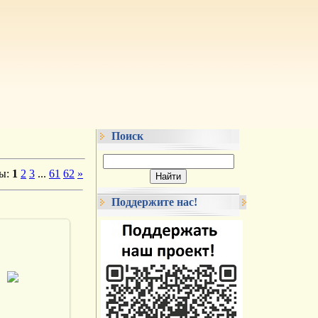
Поиск
цы
:
1
2
3
...
61
62
»
Поддержите нас!
.05.2013
vmland