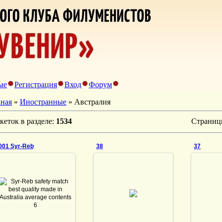
ые
Регистрация
Вход
Форум
вная
»
Иностранные
» Австралия
кеток в разделе
:
1534
Страни
001 Syr-Reb
38
37
14.09.2024
08.05.2013
08
Syr-Reb safety match best
quality made in Australia
average contents 60
vmland
DrAibolit