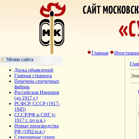
Главная
Иностранн
Меню сайта
Гла
Доска объявлений
Главная страница
Эти
Перечень спичечных
фабрик
Российская Империя
(до 1917 г.)
РСФСР, СССР (1917-
1945)
СССР/РФ и СНГ (с
1917 г. по н.в.)
Новые производства
РФ (1992-н.в.)
Сувенирные серии