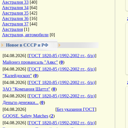
Австралия 33
[40]
Австралия 34
[64]
Австралия 35
[42]
Австралия 36
[16]
Австралия 37
[44]
Австралия
[1]
Австралия, автомобили
[0]
Новое в СССР и РФ
[04.08.2026]
[
ГОСТ 1820-85 (1992-2002 гг., б/ц)
]
Майонез провансаль "Аякс"
(
0
)
[04.08.2026]
[
ГОСТ 1820-85 (1992-2002 гг., б/ц)
]
"Калейдоскоп"
(
0
)
[04.08.2026]
[
ГОСТ 1820-85 (1992-2002 гг., б/ц)
]
ЗАО "Компания Шаттл"
(
0
)
[04.08.2026]
[
ГОСТ 1820-85 (1992-2002 гг., б/ц)
]
Деньги-денежки...
(
0
)
[04.08.2026]
[
Без указания ГОСТ
]
GOOSE. Safety Matches
(
2
)
[04.08.2026]
[
ГОСТ 1820-85 (1992-2002 гг., б/ц)
]