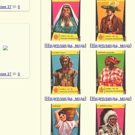
лия 37
0
.05.2013
[
Нидерланды, мода
]
[
Нидерланды, мода
]
ная к этикетке
18.
vmland
лия 37
0
[
Нидерланды, мода
]
[
Нидерланды, мода
]