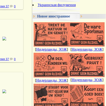
Украинская филумения
лия 37
0
Новое иностранное
.05.2013
vmland
[
Нидерланды, ЗОЖ
]
[
Нидерланды, ЗОЖ
]
лия 37
0
[
Нидерланды, ЗОЖ
]
[
Нидерланды, ЗОЖ
]
.05.2013
vmland