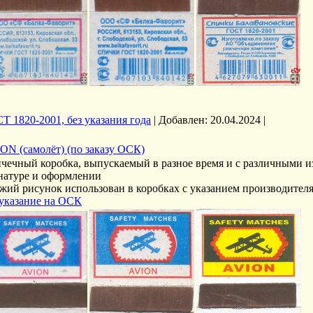
Т 1820-2001, без указания года
|
Добавлен:
20.04.2024
|
ON (самолёт) (по заказу ОСК)
чечный коробка, выпускаемый в разное время и с различными 
натуре и оформлении
жий рисунок использован в коробках с указанием производител
 указание на ОСК