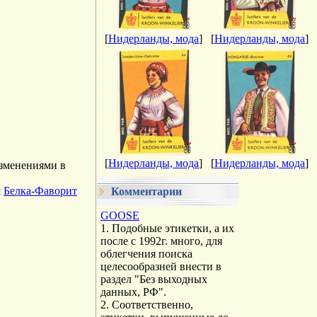
[
Нидерланды, мода
]
[
Нидерланды, мода
]
[
Нидерланды, мода
]
[
Нидерланды, мода
]
изменениями в
я
Белка-Фаворит
Комментарии
GOOSE
1. Подобные этикетки, а их
после с 1992г. много, для
облегчения поиска
целесообразней внести в
раздел "Без выходных
данных, РФ".
2. Соответственно,