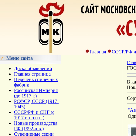
Главная
СССР/РФ и С
Меню сайта
Гла
ГОСТ
Доска объявлений
Главная страница
Перечень спичечных
В к
фабрик
Пок
Российская Империя
(до 1917 г.)
Сор
РСФСР, СССР (1917-
1945)
"Ав
СССР/РФ и СНГ (с
Оди
1917 г. по н.в.)
Новые производства
РФ (1992-н.в.)
Сувенирные серии