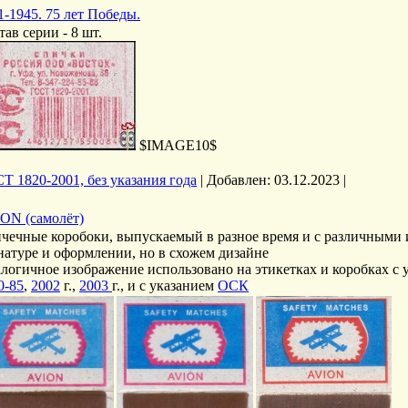
1-1945. 75 лет Победы.
тав серии - 8 шт.
$IMAGE10$
Т 1820-2001, без указания года
|
Добавлен:
03.12.2023
|
ON (самолёт)
чечные коробоки, выпускаемый в разное время и с различными
натуре и оформлении, но в схожем дизайне
логичное изображение использовано на этикетках и коробках с
0-85
,
2002
г.,
2003
г., и с указанием
ОСК