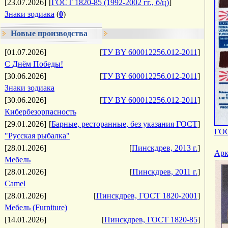
[23.07.2026]
[
ГОСТ 1820-85 (1992-2002 гг., б/ц)
]
Знаки зодиака
(
0
)
Новые производства
[01.07.2026]
[
ТУ BY 600012256.012-2011
]
С Днём Победы!
[30.06.2026]
[
ТУ BY 600012256.012-2011
]
Знаки зодиака
[30.06.2026]
[
ТУ BY 600012256.012-2011
]
Кибербезорпасность
[29.01.2026]
[
Барные, ресторанные, без указания ГОСТ
]
ГОС
"Русская рыбалка"
[28.01.2026]
[
Пинскдрев, 2013 г.
]
Арк
Мебель
[28.01.2026]
[
Пинскдрев, 2011 г.
]
Camel
[28.01.2026]
[
Пинскдрев, ГОСТ 1820-2001
]
Мебель (Furniture)
[14.01.2026]
[
Пинскдрев, ГОСТ 1820-85
]