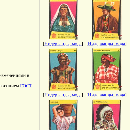
[
Нидерланды, мода
]
[
Нидерланды, мода
]
 изменениями в
 указанием
ГОСТ
[
Нидерланды, мода
]
[
Нидерланды, мода
]