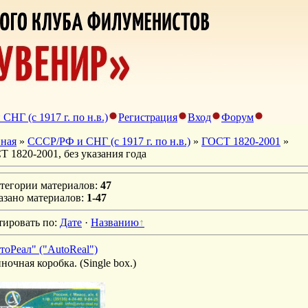
НГ (с 1917 г. по н.в.)
Регистрация
Вход
Форум
вная
»
СССР/РФ и СНГ (с 1917 г. по н.в.)
»
ГОСТ 1820-2001
»
 1820-2001, без указания года
атегории материалов
:
47
азано материалов
:
1-47
тировать по
:
Дате
·
Названию
тоРеал" ("AutoReal")
ночная коробка. (Single box.)