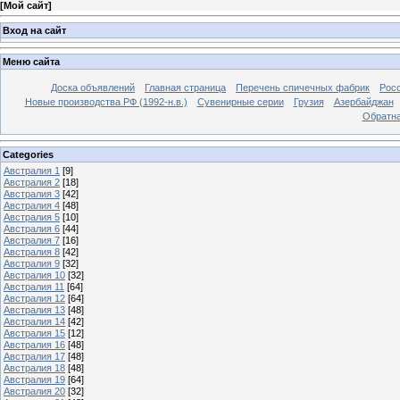
[
Мой сайт
]
Вход на сайт
Меню сайта
Доска объявлений
Главная страница
Перечень спичечных фабрик
Росс
Новые производства РФ (1992-н.в.)
Сувенирные серии
Грузия
Азербайджан
Обратна
Categories
Австралия 1
[9]
Австралия 2
[18]
Австралия 3
[42]
Австралия 4
[48]
Австралия 5
[10]
Австралия 6
[44]
Австралия 7
[16]
Австралия 8
[42]
Австралия 9
[32]
Австралия 10
[32]
Австралия 11
[64]
Австралия 12
[64]
Австралия 13
[48]
Австралия 14
[42]
Австралия 15
[12]
Австралия 16
[48]
Австралия 17
[48]
Австралия 18
[48]
Австралия 19
[64]
Австралия 20
[32]