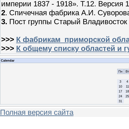
империи 1837 - 1918». Т.12. Версия 1
2
. Спичечная фабрика А.И. Суворова
3.
Пост группы Старый Владивосток
>>>
К фабрикам приморской обл
>>>
К общему списку областей и 
Calendar
Пн
Вт
3
4
10
11
17
18
24
25
31
Полная версия сайта