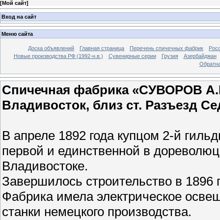
[
Мой сайт
]
Вход на сайт
Меню сайта
Доска объявлений
Главная страница
Перечень спичечных фабрик
Росс
Новые производства РФ (1992-н.в.)
Сувенирные серии
Грузия
Азербайджан
Обратна
Спичечная фабрика «СУВОРОВ А.И.
Владивосток, близ ст. Paзъезд Се
В апреле 1892 года купцом 2-й гиль
первой и единственной в дореволюц
Владивостоке.
Завершилось строительство в 1896 г
Фабрика имела электрическое освещ
станки немецкого производства.