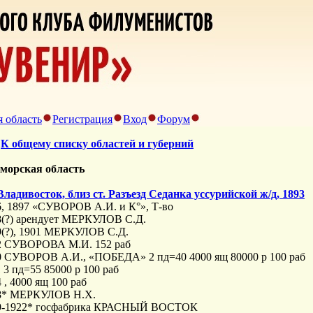
 область
Регистрация
Вход
Форум
>
К общему списку областей и губерний
морская область
Владивосток, близ ст. Paзъезд Седанка уссурийской ж/д, 1893
6, 1897 «СУВОРОВ А.И. и К°», Т-во
8(?) арендует МЕРКУЛОВ С.Д.
9(?), 1901 МЕРКУЛОВ С.Д.
2 СУВОРОВА М.И. 152 раб
0 СУВОРОВ А.И., «ПОБЕДА» 2 пд=40 4000 ящ 80000 р 100 раб
 3 пд=55 85000 р 100 раб
 , 4000 ящ 100 раб
8* МЕРКУЛОВ Н.Х.
9-1922* госфабрика КРАСНЫЙ ВОСТОК