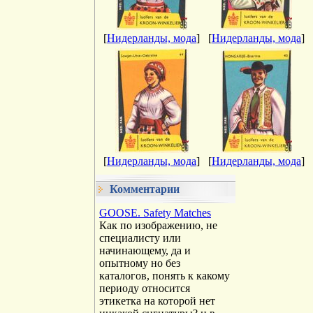
[
Нидерланды, мода
]
[
Нидерланды, мода
]
[
Нидерланды, мода
]
[
Нидерланды, мода
]
Комментарии
GOOSE. Safety Matches
Как по изображению, не
специалисту или
начинающему, да и
опытному но без
каталогов, понять к какому
периоду относится
этикетка на которой нет