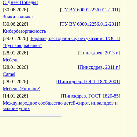
С Днём Победы!
[30.06.2026]
[
ТУ BY 600012256.012-2011
]
Знаки зодиака
[30.06.2026]
[
ТУ BY 600012256.012-2011
]
Кибербезорпасность
[29.01.2026]
[
Барные, ресторанные, без указания ГОСТ
]
"Русская рыбалка"
[28.01.2026]
[
Пинскдрев, 2013 г.
]
Мебель
[28.01.2026]
[
Пинскдрев, 2011 г.
]
Camel
[28.01.2026]
[
Пинскдрев, ГОСТ 1820-2001
]
Мебель (Furniture)
[14.01.2026]
[
Пинскдрев, ГОСТ 1820-85
]
Международное сообщество детей-сирот, инвалидов и
малоимущих