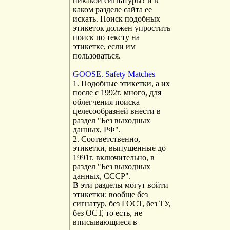
никакой сигнатуры? и в
каком разделе сайта ее
искать. Поиск подобных
этикеток должен упростить
поиск по тексту на
этикетке, если им
пользоваться.
GOOSE. Safety Matches
1. Подобные этикетки, а их
после с 1992г. много, для
облегчения поиска
целесообразней внести в
раздел "Без выходных
данных, РФ".
2. Соответственно,
этикетки, выпущенные до
1991г. включительно, в
раздел "Без выходных
данных, СССР".
В эти разделы могут войти
этикетки: вообще без
сигнатур, без ГОСТ, без ТУ,
без ОСТ, то есть, не
вписывающиеся в