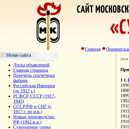
Главная
Приморская
Меню сайта
>>
Доска объявлений
При
Главная страница
Перечень спичечных
1 г.
фабрик
189
Российская Империя
189
(до 1917 г.)
189
РСФСР, СССР (1917-
190
1945)
191
СССР/РФ и СНГ (с
1911
1917 г. по н.в.)
1914
Новые производства
191
РФ (1992-н.в.)
191
Сувенирные серии