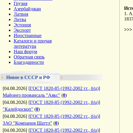
Грузия
Ист
Азербайджан
1. 
Латвия
1837
Литва
Эстония
>>
Экспорт
Иностранные
Каталоги и прочая
литература
Наш форум
Обратная связь
Благодарности
Новое в СССР и РФ
[04.08.2026]
[
ГОСТ 1820-85 (1992-2002 гг., б/ц)
]
Майонез провансаль "Аякс"
(
0
)
[04.08.2026]
[
ГОСТ 1820-85 (1992-2002 гг., б/ц)
]
"Калейдоскоп"
(
0
)
[04.08.2026]
[
ГОСТ 1820-85 (1992-2002 гг., б/ц)
]
ЗАО "Компания Шаттл"
(
0
)
[04.08.2026]
[
ГОСТ 1820-85 (1992-2002 гг., б/ц)
]