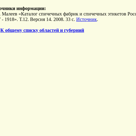
очники информации:
А. Малеев «Каталог спичечных фабрик и спичечных этикетов Ро
 - 1918». Т.12. Версия 14. 2008. 33 с.
Источник
.
>
К общему списку областей и губерний