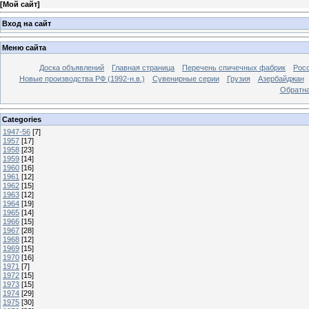
[
Мой сайт
]
Вход на сайт
Меню сайта
Доска объявлений
Главная страница
Перечень спичечных фабрик
Росс
Новые производства РФ (1992-н.в.)
Сувенирные серии
Грузия
Азербайджан
Обратна
Categories
1947-56
[7]
1957
[17]
1958
[23]
1959
[14]
1960
[16]
1961
[12]
1962
[15]
1963
[12]
1964
[19]
1965
[14]
1966
[15]
1967
[28]
1968
[12]
1969
[15]
1970
[16]
1971
[7]
1972
[15]
1973
[15]
1974
[29]
1975
[30]