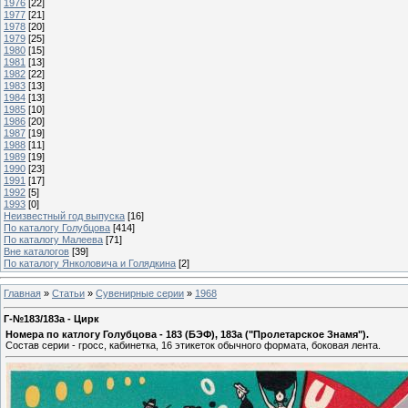
1976
[22]
1977
[21]
1978
[20]
1979
[25]
1980
[15]
1981
[13]
1982
[22]
1983
[13]
1984
[13]
1985
[10]
1986
[20]
1987
[19]
1988
[11]
1989
[19]
1990
[23]
1991
[17]
1992
[5]
1993
[0]
Неизвестный год выпуска
[16]
По каталогу Голубцова
[414]
По каталогу Малеева
[71]
Вне каталогов
[39]
По каталогу Янколовича и Голядкина
[2]
Главная
»
Статьи
»
Сувенирные серии
»
1968
Г-№183/183а - Цирк
Номера по катлогу Голубцова - 183 (БЭФ), 183а ("Пролетарское Знамя").
Состав серии - гросс, кабинетка, 16 этикеток обычного формата, боковая лента.