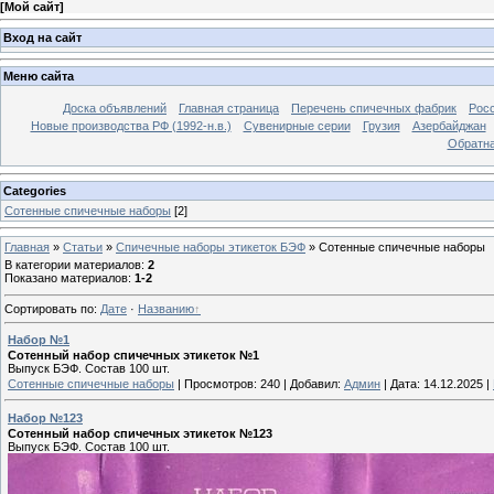
[
Мой сайт
]
Вход на сайт
Меню сайта
Доска объявлений
Главная страница
Перечень спичечных фабрик
Росс
Новые производства РФ (1992-н.в.)
Сувенирные серии
Грузия
Азербайджан
Обратна
Categories
Сотенные спичечные наборы
[2]
Главная
»
Статьи
»
Спичечные наборы этикеток БЭФ
»
Сотенные спичечные наборы
В категории материалов
:
2
Показано материалов
:
1-2
Сортировать по
:
Дате
·
Названию
Набор №1
Сотенный набор спичечных этикеток №1
Выпуск БЭФ. Состав 100 шт.
Сотенные спичечные наборы
|
Просмотров:
240
|
Добавил:
Админ
|
Дата:
14.12.2025
|
Набор №123
Сотенный набор спичечных этикеток №123
Выпуск БЭФ. Состав 100 шт.