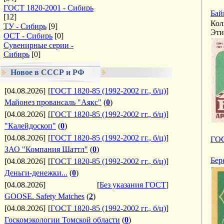
ГОСТ 1820-2001 - Сибирь
Бай
[12]
Кол
ТУ - Сибирь
[9]
Эти
ОСТ - Сибирь
[0]
Сувенирные серии -
Сибирь
[0]
Новое в СССР и РФ
[04.08.2026]
[
ГОСТ 1820-85 (1992-2002 гг., б/ц)
]
Майонез провансаль "Аякс"
(
0
)
[04.08.2026]
[
ГОСТ 1820-85 (1992-2002 гг., б/ц)
]
"Калейдоскоп"
(
0
)
[04.08.2026]
[
ГОСТ 1820-85 (1992-2002 гг., б/ц)
]
ГОС
ЗАО "Компания Шаттл"
(
0
)
Бер
[04.08.2026]
[
ГОСТ 1820-85 (1992-2002 гг., б/ц)
]
Деньги-денежки...
(
0
)
[04.08.2026]
[
Без указания ГОСТ
]
GOOSE. Safety Matches
(
2
)
[04.08.2026]
[
ГОСТ 1820-85 (1992-2002 гг., б/ц)
]
Госкомэкологии Томской области
(
0
)