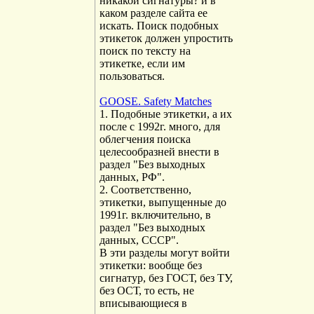
никакой сигнатуры? и в
каком разделе сайта ее
искать. Поиск подобных
этикеток должен упростить
поиск по тексту на
этикетке, если им
пользоваться.
GOOSE. Safety Matches
1. Подобные этикетки, а их
после с 1992г. много, для
облегчения поиска
целесообразней внести в
раздел "Без выходных
данных, РФ".
2. Соответственно,
этикетки, выпущенные до
1991г. включительно, в
раздел "Без выходных
данных, СССР".
В эти разделы могут войти
этикетки: вообще без
сигнатур, без ГОСТ, без ТУ,
без ОСТ, то есть, не
вписывающиеся в