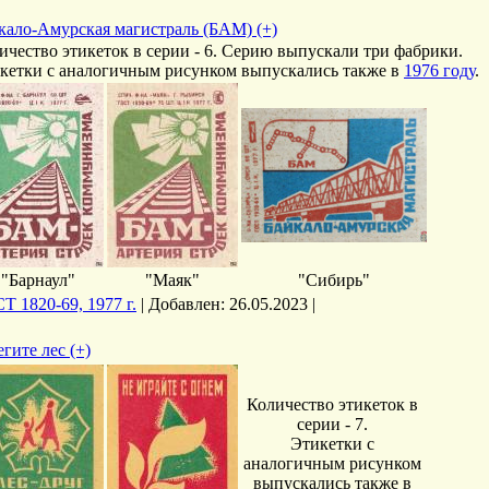
кало-Амурская магистраль (БАМ) (+)
ичество этикеток в серии - 6. Серию выпускали три фабрики.
кетки с аналогичным рисунком выпускались также в
1976 году
.
"Барнаул"
"Маяк"
"Сибирь"
Т 1820-69, 1977 г.
|
Добавлен:
26.05.2023
|
егите лес (+)
Количество этикеток в
серии - 7.
Этикетки с
аналогичным рисунком
выпускались также в