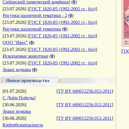
Сибирский химический комбинат
(
0
)
[23.07.2026]
[
ГОСТ 1820-85 (1992-2002 гг., б/ц)
]
Рисунки различной тематики - 2
(
0
)
[23.07.2026]
[
ГОСТ 1820-85 (1992-2002 гг., б/ц)
]
Рисунки различной тематики
(
0
)
[23.07.2026]
[
ГОСТ 1820-85 (1992-2002 гг., б/ц)
]
ООО "Ивес"
(
0
)
[23.07.2026]
[
ГОСТ 1820-85 (1992-2002 гг., б/ц)
]
ГОС
Ископаемые животные
(
0
)
[23.07.2026]
[
ГОСТ 1820-85 (1992-2002 гг., б/ц)
]
Знаки зодиака
(
0
)
Новые производства
[01.07.2026]
[
ТУ BY 600012256.012-2011
]
С Днём Победы!
[30.06.2026]
[
ТУ BY 600012256.012-2011
]
Знаки зодиака
[30.06.2026]
[
ТУ BY 600012256.012-2011
]
Кибербезорпасность