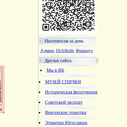
Посетители за день
Админ
,
DrAibolit
,
Француз
Друзья сайта
Мы в ВК
МУЗЕЙ СПИЧКИ
Историческая филлумения
Советский экспорт
Венгерские этикетки
Этикетки Югославии