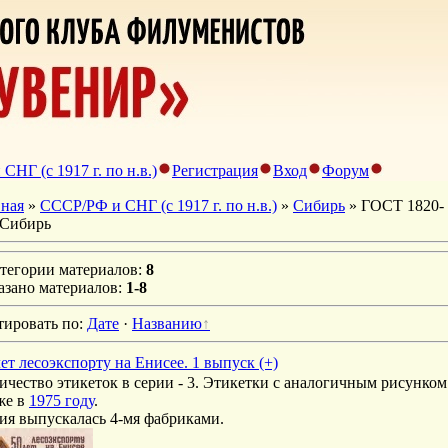
НГ (с 1917 г. по н.в.)
Регистрация
Вход
Форум
вная
»
СССР/РФ и СНГ (с 1917 г. по н.в.)
»
Сибирь
» ГОСТ 1820-
 Сибирь
атегории материалов
:
8
азано материалов
:
1-8
тировать по
:
Дате
·
Названию
лет лесоэкспорту на Енисее. 1 выпуск (+)
ичество этикеток в серии - 3. Этикетки с аналогичным рисунко
же в
1975 году
.
ия выпускалась 4-мя фабриками.