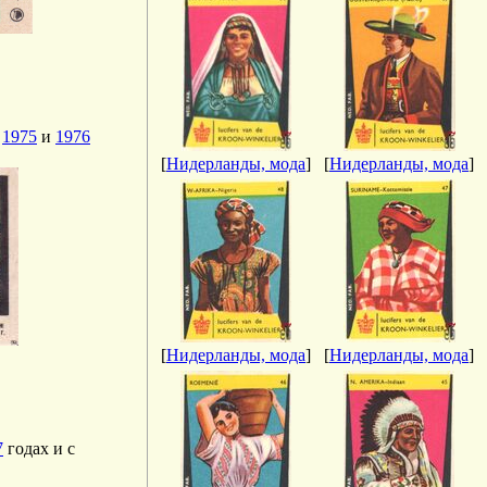
,
1975
и
1976
[
Нидерланды, мода
]
[
Нидерланды, мода
]
[
Нидерланды, мода
]
[
Нидерланды, мода
]
7
годах и с