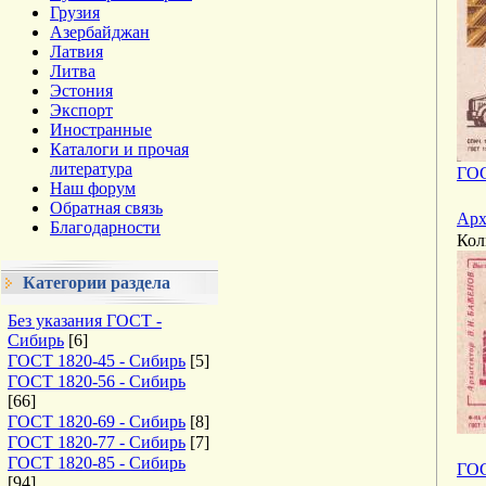
Грузия
Азербайджан
Латвия
Литва
Эстония
Экспорт
Иностранные
Каталоги и прочая
литература
ГОС
Наш форум
Обратная связь
Арх
Благодарности
Кол
Категории раздела
Без указания ГОСТ -
Сибирь
[6]
ГОСТ 1820-45 - Сибирь
[5]
ГОСТ 1820-56 - Сибирь
[66]
ГОСТ 1820-69 - Сибирь
[8]
ГОСТ 1820-77 - Сибирь
[7]
ГОСТ 1820-85 - Сибирь
ГОС
[94]