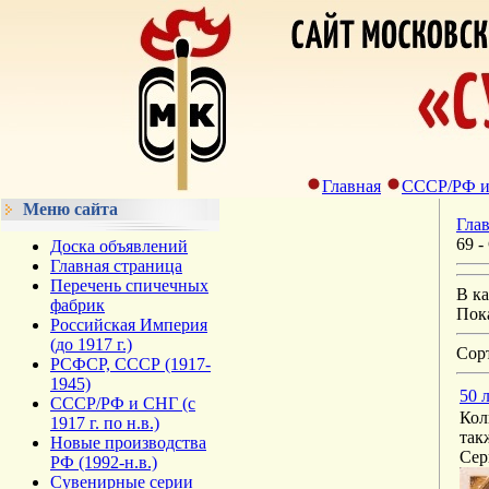
Главная
СССР/РФ и С
Меню сайта
Гла
69 -
Доска объявлений
Главная страница
Перечень спичечных
В к
фабрик
Пок
Российская Империя
(до 1917 г.)
Сор
РСФСР, СССР (1917-
1945)
50 
СССР/РФ и СНГ (с
Кол
1917 г. по н.в.)
так
Новые производства
Сер
РФ (1992-н.в.)
Сувенирные серии