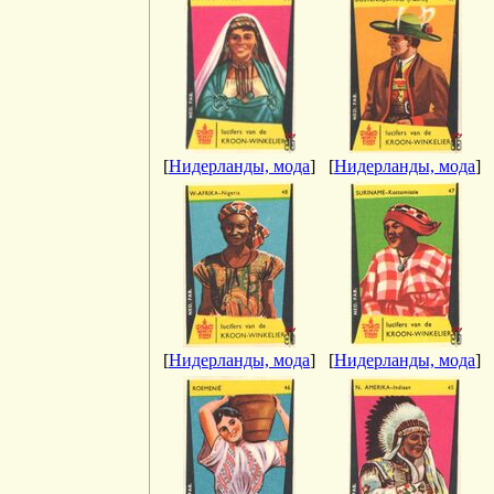
[
Нидерланды, мода
]
[
Нидерланды, мода
]
[
Нидерланды, мода
]
[
Нидерланды, мода
]