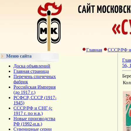
Главная
СССР/РФ и С
Меню сайта
Гла
56, 
Доска объявлений
Главная страница
Бере
Перечень спичечных
фабрик
Кол
Российская Империя
(до 1917 г.)
РСФСР, СССР (1917-
1945)
СССР/РФ и СНГ (с
1917 г. по н.в.)
Новые производства
РФ (1992-н.в.)
Сувенирные серии