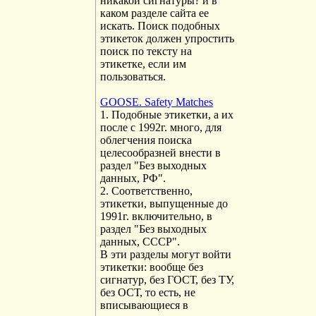
никакой сигнатуры? и в
каком разделе сайта ее
искать. Поиск подобных
этикеток должен упростить
поиск по тексту на
этикетке, если им
пользоваться.
GOOSE. Safety Matches
1. Подобные этикетки, а их
после с 1992г. много, для
облегчения поиска
целесообразней внести в
раздел "Без выходных
данных, РФ".
2. Соответственно,
этикетки, выпущенные до
1991г. включительно, в
раздел "Без выходных
данных, СССР".
В эти разделы могут войти
этикетки: вообще без
сигнатур, без ГОСТ, без ТУ,
без ОСТ, то есть, не
вписывающиеся в