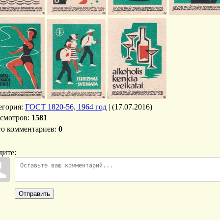
егория
:
ГОСТ 1820-56, 1964 год
|
(17.07.2016)
смотров
:
1581
го комментариев
:
0
дите:
Отправить