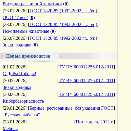
Рисунки различной тематики
(
0
)
[23.07.2026]
[
ГОСТ 1820-85 (1992-2002 гг., б/ц)
]
ООО "Ивес"
(
0
)
[23.07.2026]
[
ГОСТ 1820-85 (1992-2002 гг., б/ц)
]
Ископаемые животные
(
0
)
[23.07.2026]
[
ГОСТ 1820-85 (1992-2002 гг., б/ц)
]
Знаки зодиака
(
0
)
Новые производства
[01.07.2026]
[
ТУ BY 600012256.012-2011
]
С Днём Победы!
[30.06.2026]
[
ТУ BY 600012256.012-2011
]
Знаки зодиака
[30.06.2026]
[
ТУ BY 600012256.012-2011
]
Кибербезорпасность
[29.01.2026]
[
Барные, ресторанные, без указания ГОСТ
]
"Русская рыбалка"
[28.01.2026]
[
Пинскдрев, 2013 г.
]
Мебель