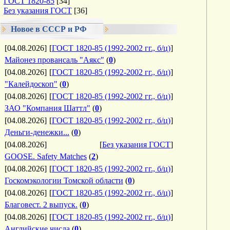
ГОСТ 1820-85
[34]
Без указания ГОСТ
[36]
Новое в СССР и РФ
[04.08.2026]
[
ГОСТ 1820-85 (1992-2002 гг., б/ц)
]
Майонез провансаль "Аякс"
(
0
)
[04.08.2026]
[
ГОСТ 1820-85 (1992-2002 гг., б/ц)
]
"Калейдоскоп"
(
0
)
[04.08.2026]
[
ГОСТ 1820-85 (1992-2002 гг., б/ц)
]
ЗАО "Компания Шаттл"
(
0
)
[04.08.2026]
[
ГОСТ 1820-85 (1992-2002 гг., б/ц)
]
Деньги-денежки...
(
0
)
[04.08.2026]
[
Без указания ГОСТ
]
GOOSE. Safety Matches
(
2
)
[04.08.2026]
[
ГОСТ 1820-85 (1992-2002 гг., б/ц)
]
Госкомэкологии Томской области
(
0
)
[04.08.2026]
[
ГОСТ 1820-85 (1992-2002 гг., б/ц)
]
Благовест. 2 выпуск.
(
0
)
[04.08.2026]
[
ГОСТ 1820-85 (1992-2002 гг., б/ц)
]
Английские числа
(
0
)