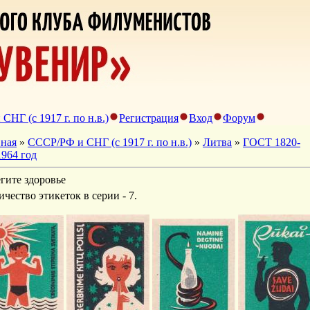
НГ (с 1917 г. по н.в.)
Регистрация
Вход
Форум
вная
»
СССР/РФ и СНГ (с 1917 г. по н.в.)
»
Литва
»
ГОСТ 1820-
1964 год
гите здоровье
ичество этикеток в серии - 7.