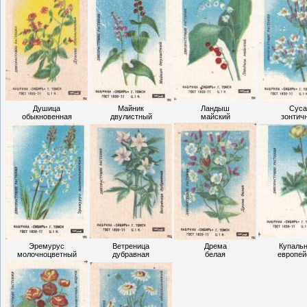
Душица
Майник
Ландыш
Суса
обыкновенная
двулистный
майский
зонтич
Эремурус
Ветреница
Дрема
Купаль
молочноцветный
дубравная
белая
европей