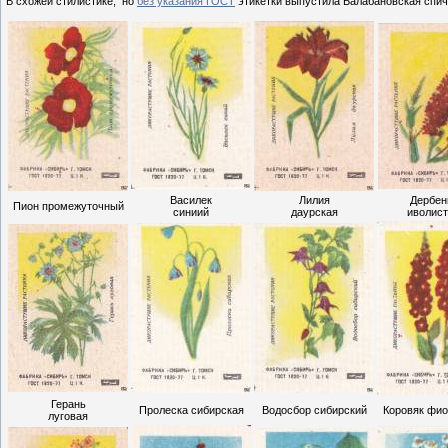
В схожей стилистике, но
без указания ГОСТ
этикетки выпустила Балабановская спич.
Василек
Лилия
Дербен
Пион промежуточный
синиий
даурская
иволис
Герань
Пролеска сибирская
Водосбор сибирский
Коровяк фи
луговая