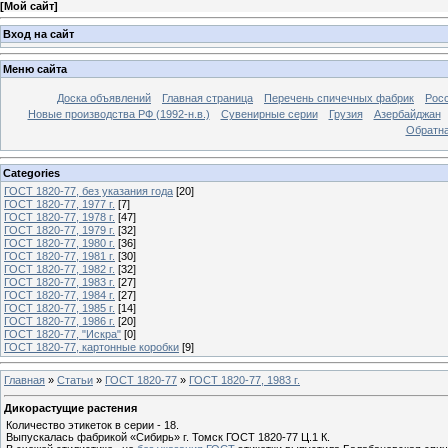
[
Мой сайт
]
Вход на сайт
Меню сайта
Доска объявлений
Главная страница
Перечень спичечных фабрик
Росс
Новые производства РФ (1992-н.в.)
Сувенирные серии
Грузия
Азербайджан
Обратна
Categories
ГОСТ 1820-77, без указания года
[20]
ГОСТ 1820-77, 1977 г.
[7]
ГОСТ 1820-77, 1978 г.
[47]
ГОСТ 1820-77, 1979 г.
[32]
ГОСТ 1820-77, 1980 г.
[36]
ГОСТ 1820-77, 1981 г.
[30]
ГОСТ 1820-77, 1982 г.
[32]
ГОСТ 1820-77, 1983 г.
[27]
ГОСТ 1820-77, 1984 г.
[27]
ГОСТ 1820-77, 1985 г.
[14]
ГОСТ 1820-77, 1986 г.
[20]
ГОСТ 1820-77, "Искра"
[0]
ГОСТ 1820-77, картонные коробки
[9]
Главная
»
Статьи
»
ГОСТ 1820-77
»
ГОСТ 1820-77, 1983 г.
Дикорастущие растения
Количество этикеток в серии - 18.
Выпускалась фабрикой «Сибирь» г. Томск ГОСТ 1820-77 Ц.1 К.