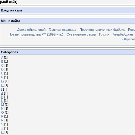
[
Мой сайт
]
Вход на сайт
Меню сайта
Доска объявлений
Главная страница
Перечень спичечных фабрик
Росс
Новые производства РФ (1992-н.в.)
Сувенирные серии
Грузия
Азербайджан
Обратна
Categories
A
[1]
B
[1]
C
[1]
D
[1]
E
[1]
F
[1]
G
[1]
H
[1]
I
[1]
J
[1]
K
[1]
L
[1]
M
[1]
N
[1]
O
[1]
P
[1]
R
[1]
S
[1]
T
[1]
U
[1]