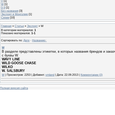
V
[1]
W
[1]
0-9
[1]
Без названия
[3]
Экспорт в Монголию
[1]
Серии
[10]
Главная
»
Статьи
»
Экспорт
»
W
В категории материалов
:
1
Показано материалов
:
1-1
Сортировать по
:
Дате
·
Названию
W
В разделе представлены этикетки, в которых названия брендов и зака
с буквы W.
WAVY LINE
WILD GOOSE CHASE
WILKO
W. SALSBURY
W
|
Просмотров:
2253
|
Добавил:
vmland
|
Дата:
22.09.2013
|
Комментарии (0)
Полная версия сайта