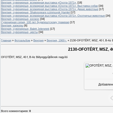
Венгрия, сувенирные, всемирная выставка «Охота-1971».
[18]
Венгрия, сувенирные, всемирная выставка «Охота-1971». Выставка собак
[34]
Венгрия, сувенирные, всемирная выставка «Охота-1971». Дикие животные
[17]
Венгрия, сувенирные, Shakespeare szinmuvek Hamlet
[17]
Венгрия, сувенирные, всемирная выставка «Охота-1971». Охотничьи животные
[34]
Венгрия, сувенирные, космос
[34]
Сувенирная серия, 100 лет будапештскому трамваю
[17]
Венгрия, каркоры
[6]
Венгрия, сувенирные, Balett Jelenetek
[17]
Венгрия, сувенирные, цветы
[34]
Главная
»
Фотоальбом
»
Венгрия
»
Венгрия, 1969 г.
»
2130-OFOTÉRT, MSZ, 40 f, B-Az B
2130-OFOTÉRT, MSZ, 40
OFOTÉRT, MSZ, 40 f, B-Az Bélyeggyűjtőknek nagyító
Добавлен
Всего комментариев
:
0