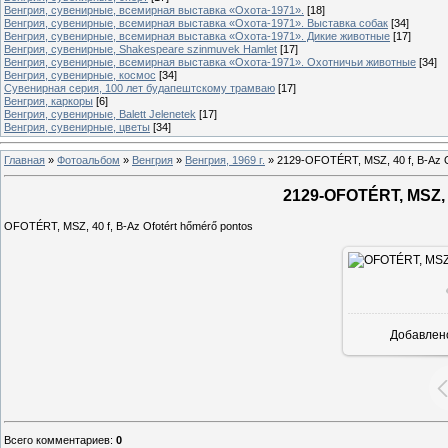
Венгрия, сувенирные, всемирная выставка «Охота-1971».
[18]
Венгрия, сувенирные, всемирная выставка «Охота-1971». Выставка собак
[34]
Венгрия, сувенирные, всемирная выставка «Охота-1971». Дикие животные
[17]
Венгрия, сувенирные, Shakespeare szinmuvek Hamlet
[17]
Венгрия, сувенирные, всемирная выставка «Охота-1971». Охотничьи животные
[34]
Венгрия, сувенирные, космос
[34]
Сувенирная серия, 100 лет будапештскому трамваю
[17]
Венгрия, каркоры
[6]
Венгрия, сувенирные, Balett Jelenetek
[17]
Венгрия, сувенирные, цветы
[34]
Главная
»
Фотоальбом
»
Венгрия
»
Венгрия, 1969 г.
»
2129-OFOTÉRT, MSZ, 40 f, B-Az O
2129-OFOTÉRT, MSZ, 4
OFOTÉRT, MSZ, 40 f, B-Az Ofotért hőmérő pontos
Добавлен
Всего комментариев
:
0